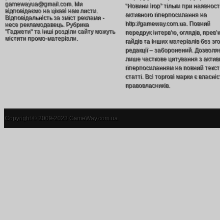
gamewayua@gmail.com. Ми
“Новини ігор” тільки при наявност
відповідаємо на цікаві нам листи.
активного гіперпосилання на
Відповідальність за зміст реклами -
http://gameway.com.ua. Повний
несе рекламодавець. Рубрика
"Гаджети" та інші розділи сайту можуть
передрук інтерв’ю, оглядів, прев’
містити промо-матеріали.
гайдів та інших матеріалів без зг
редакції – заборонений. Дозволя
лише часткове цитування з акти
гіперпосиланням на повний текст
статті. Всі торгові марки є власніс
правовласників.
Copyright © 2009-2023 GameWay.com.ua