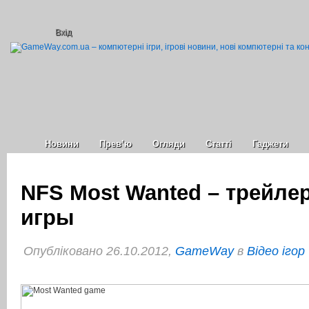
Вхід
Новини
Прев’ю
Огляди
Статті
Гаджети
NFS Most Wanted – трейлер
игры
Опубліковано 26.10.2012,
GameWay
в
Відео ігор