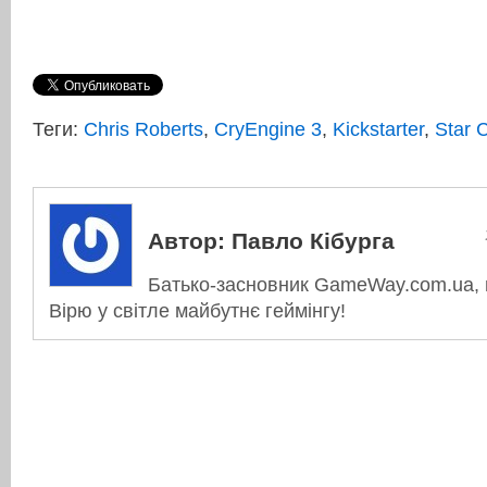
Теги:
Chris Roberts
,
CryEngine 3
,
Kickstarter
,
Star C
Автор:
Павло Кібурга
Батько-засновник GameWay.com.ua, в
Вірю у світле майбутнє геймінгу!