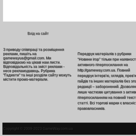
Вхід на сайт
З приводу співпраці та розміщення
реклами, пишіть на
Передрук матеріалів з рубрики
gamewayua@gmail.com. Ми
“Новини ігор” тільки при наявност
відповідаємо на цікаві нам листи.
активного гіперпосилання на
Відповідальність за зміст реклами -
http://gameway.com.ua. Повний
несе рекламодавець. Рубрика
"Гаджети" та інші розділи сайту можуть
передрук інтерв’ю, оглядів, прев’
містити промо-матеріали.
гайдів та інших матеріалів без зг
редакції – заборонений. Дозволя
лише часткове цитування з акти
гіперпосиланням на повний текст
статті. Всі торгові марки є власніс
правовласників.
Copyright © 2009-2023 GameWay.com.ua