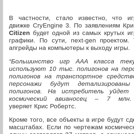
В частности, стало известно, что и
движке CryEngine 3. По заявлениям Кри
Citizen
будет одной из самых крутых иг
графики. По сути, next-gen проектом. 
апгрейды на компьютеры к выходу игры.
“Большинство игр ААА класса теку
используют 10 тыс. полигонов на пер
полигонов на транспортное средство.
персонажи будут детализирован
полигонов. На истребитель уйдет
космический авианосец – 7 млн. 
уверяет Крис Робертс.
Кроме того, все объекты в игре будут с
масштабах. Если по чертежам космичес