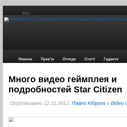
Вхід
Новини
Прев’ю
Огляди
Статті
Гаджети
Много видео геймплея и
подробностей Star Citizen
Опубліковано 12.11.2012,
Павло Кібурга
в
Відео 