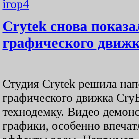
ігор
4
Crytek снова показ
графического движк
Студия Crytek решила на
графического движка CryE
технодемку. Видео демон
графики, особенно впеча