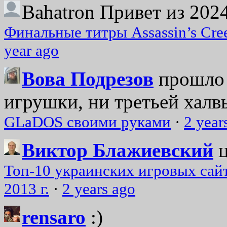
Bahatron
Привет из 2024
Финальные титры Assassin’s Cre
year ago
Вова Подрезов
прошло 
игрушки, ни третьей халвь
GLaDOS своими руками
·
2 year
Виктор Блажиевский
Топ-10 украинских игровых сайт
2013 г.
·
2 years ago
rensaro
:)