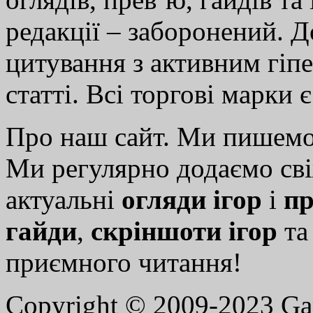
редакції – заборонений. 
цитування з активним гіп
статті. Всі торгові марки 
Про наш сайт. Ми пишем
Ми регулярно додаємо св
актуальні
огляди ігор
і
пр
гайди
,
скріншоти ігор
т
приємного читання!
Copyright © 2009-2023 G