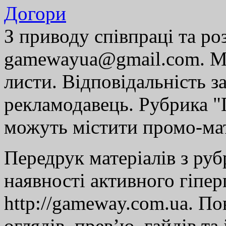
Догори
З приводу співпраці та р
gamewayua@gmail.com. Ми
листи. Відповідальність за
рекламодавець. Рубрика "Г
можуть містити промо-мат
Передрук матеріалів з руб
наявності активного гіпе
http://gameway.com.ua. По
оглядів, прев’ю, гайдів та