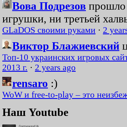
Вова Подрезов
прошло 
игрушки, ни третьей халвь
GLaDOS своими руками
·
2 year
Виктор Блажиевский
Топ-10 украинских игровых сайт
2013 г.
·
2 years ago
rensaro
:)
WoW и free-to-play – это неизбе
Наш Youtube