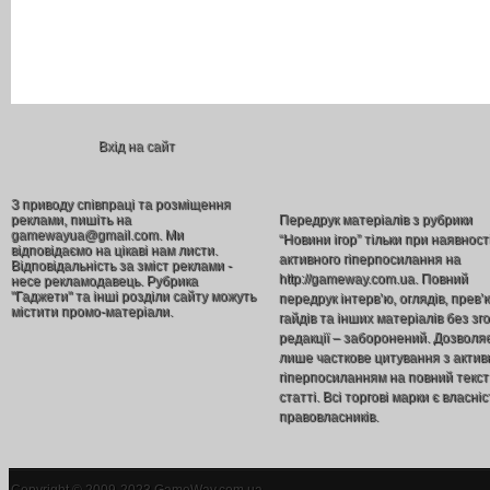
Вхід на сайт
З приводу співпраці та розміщення
реклами, пишіть на
Передрук матеріалів з рубрики
gamewayua@gmail.com. Ми
“Новини ігор” тільки при наявност
відповідаємо на цікаві нам листи.
активного гіперпосилання на
Відповідальність за зміст реклами -
http://gameway.com.ua. Повний
несе рекламодавець. Рубрика
"Гаджети" та інші розділи сайту можуть
передрук інтерв’ю, оглядів, прев’
містити промо-матеріали.
гайдів та інших матеріалів без зг
редакції – заборонений. Дозволя
лише часткове цитування з акти
гіперпосиланням на повний текст
статті. Всі торгові марки є власніс
правовласників.