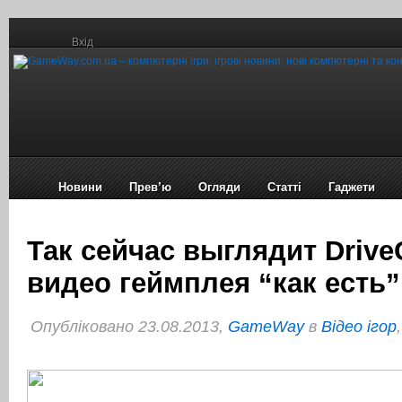
Вхід
Новини
Прев’ю
Огляди
Статті
Гаджети
Так сейчас выглядит Drive
видео геймплея “как есть”
Опубліковано 23.08.2013,
GameWay
в
Відео ігор