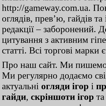
http://gameway.com.ua. По
оглядів, прев’ю, гайдів та
редакції – заборонений. 
цитування з активним гіп
статті. Всі торгові марки 
Про наш сайт. Ми пишем
Ми регулярно додаємо св
актуальні
огляди ігор
і
пр
гайди
,
скріншоти ігор
т