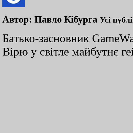
Автор:
Павло Кібурга
Усі публ
Батько-засновник GameWay
Вірю у світле майбутнє ге