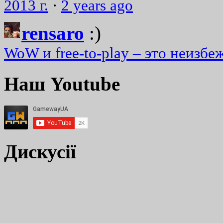
2013 г.
·
2 years ago
rensaro
:)
WoW и free-to-play – это неизбе
Наш Youtube
Дискусії