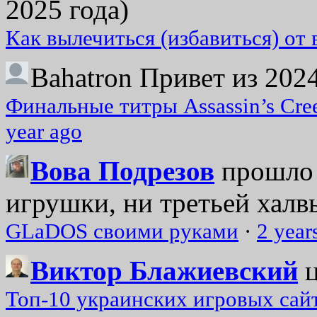
2025 года)
Как вылечиться (избавиться) от
Bahatron
Привет из 2024
Финальные титры Assassin’s Cre
year ago
Вова Подрезов
прошло 
игрушки, ни третьей халвь
GLaDOS своими руками
·
2 year
Виктор Блажиевский
Топ-10 украинских игровых сайт