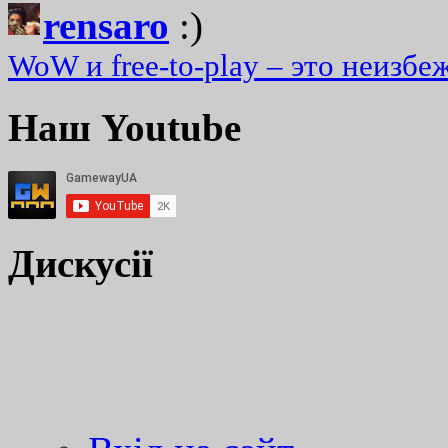
rensaro
:)
WoW и free-to-play – это неизбе
Наш Youtube
Дискусії