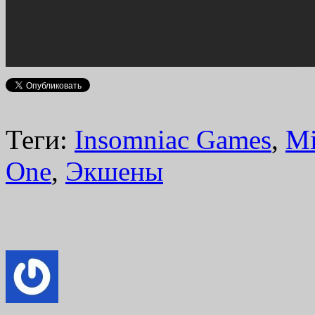
Теги:
Insomniac Games
,
Mi
One
,
Экшены