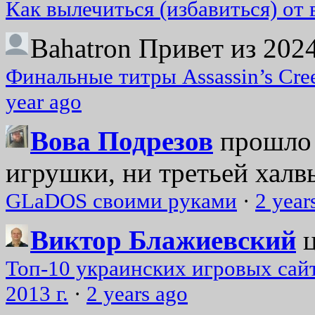
Как вылечиться (избавиться) от
Bahatron
Привет из 2024
Финальные титры Assassin’s Cre
year ago
Вова Подрезов
прошло 
игрушки, ни третьей халвь
GLaDOS своими руками
·
2 year
Виктор Блажиевский
Топ-10 украинских игровых сайт
2013 г.
·
2 years ago