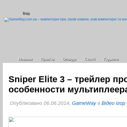
Вхід
Новини
Прев’ю
Огляди
Статті
Гаджети
Sniper Elite 3 – трейлер пр
особенности мультиплеер
Опубліковано 06.06.2014,
GameWay
в
Відео ігор