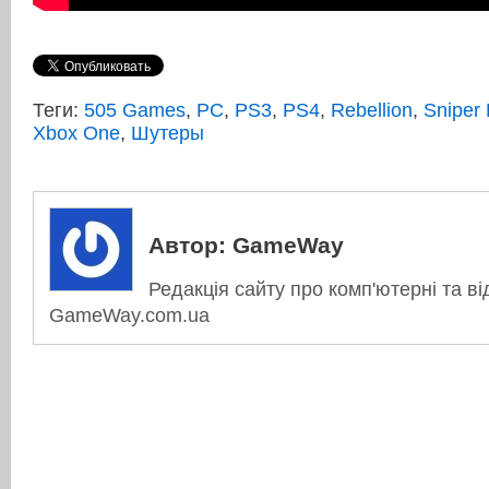
Теги:
505 Games
,
PC
,
PS3
,
PS4
,
Rebellion
,
Sniper 
Xbox One
,
Шутеры
Автор:
GameWay
Редакція сайту про комп'ютерні та ві
GameWay.com.ua