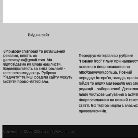
Вхід на сайт
З приводу співпраці та розміщення
реклами, пишіть на
Передрук матеріалів з рубрики
gamewayua@gmail.com. Ми
“Новини ігор” тільки при наявност
відповідаємо на цікаві нам листи.
активного гіперпосилання на
Відповідальність за зміст реклами -
http://gameway.com.ua. Повний
несе рекламодавець. Рубрика
"Гаджети" та інші розділи сайту можуть
передрук інтерв’ю, оглядів, прев’
містити промо-матеріали.
гайдів та інших матеріалів без зг
редакції – заборонений. Дозволя
лише часткове цитування з акти
гіперпосиланням на повний текст
статті. Всі торгові марки є власніс
правовласників.
Copyright © 2009-2023 GameWay.com.ua