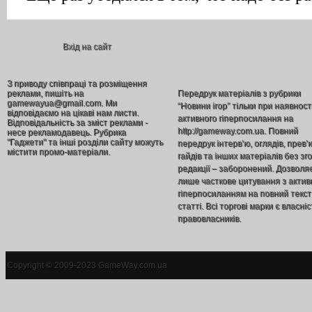
Вхід на сайт
З приводу співпраці та розміщення
реклами, пишіть на
Передрук матеріалів з рубрики
gamewayua@gmail.com. Ми
“Новини ігор” тільки при наявност
відповідаємо на цікаві нам листи.
активного гіперпосилання на
Відповідальність за зміст реклами -
http://gameway.com.ua. Повний
несе рекламодавець. Рубрика
"Гаджети" та інші розділи сайту можуть
передрук інтерв’ю, оглядів, прев’
містити промо-матеріали.
гайдів та інших матеріалів без зг
редакції – заборонений. Дозволя
лише часткове цитування з акти
гіперпосиланням на повний текст
статті. Всі торгові марки є власніс
правовласників.
Copyright © 2009-2023 GameWay.com.ua