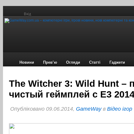
Вхід
Новини
Прев’ю
Огляди
Статті
Гаджети
The Witcher 3: Wild Hunt –
чистый геймплей с E3 201
Опубліковано 09.06.2014,
GameWay
в
Відео ігор