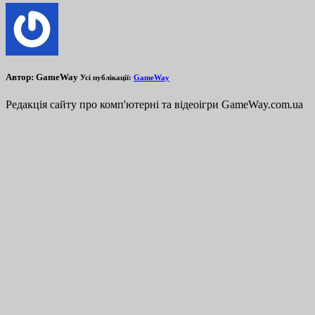
Автор:
GameWay
Усі публікації:
GameWay
Редакція сайту про комп'ютерні та відеоігри GameWay.com.ua