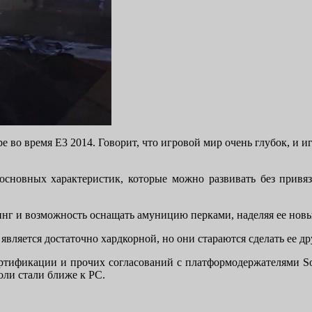
ре во время E3 2014. Говорит, что игровой мир очень глубок, и 
 основных характеристик, которые можно развивать без привя
афтинг и возможность оснащать амуницию перками, наделяя ее но
является достаточно хардкорной, но они стараются сделать ее д
тификации и прочих согласований с платформодержателями Sony 
оли стали ближе к PC.