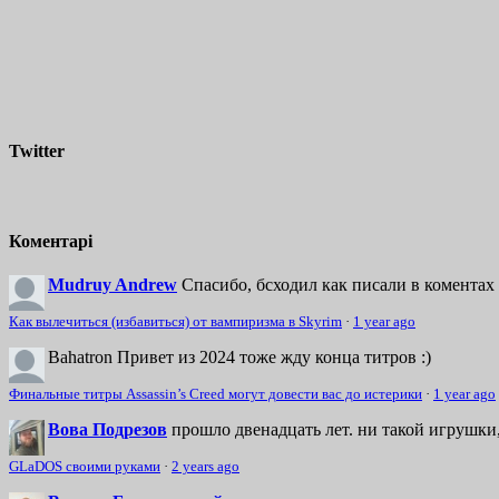
Twitter
Коментарі
Mudruy Andrew
Спасибо, бсходил как писали в коментах 
Как вылечиться (избавиться) от вампиризма в Skyrim
·
1 year ago
Bahatron
Привет из 2024 тоже жду конца титров :)
Финальные титры Assassin’s Creed могут довести вас до истерики
·
1 year ago
Вова Подрезов
прошло двенадцать лет. ни такой игрушки,
GLaDOS своими руками
·
2 years ago