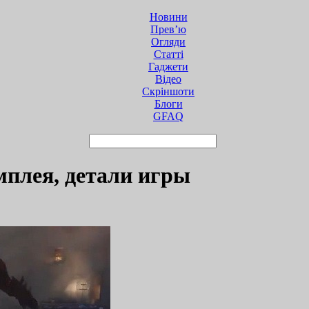
Новини
Прев’ю
Огляди
Статті
Гаджети
Відео
Cкріншоти
Блоги
GFAQ
ймплея, детали игры