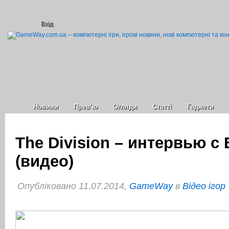
Вхід
Новини
Прев’ю
Огляди
Статті
Гаджети
The Division – интервью с 
(видео)
Опубліковано 11.07.2014,
GameWay
в
Відео ігор