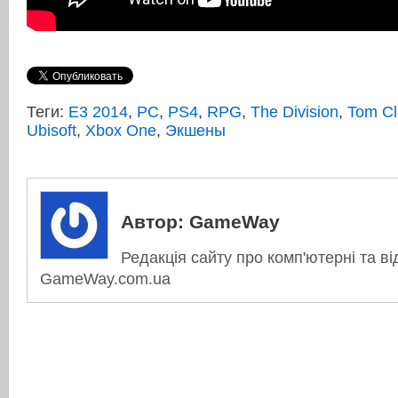
Теги:
E3 2014
,
PC
,
PS4
,
RPG
,
The Division
,
Tom Cl
Ubisoft
,
Xbox One
,
Экшены
Автор:
GameWay
Редакція сайту про комп'ютерні та ві
GameWay.com.ua