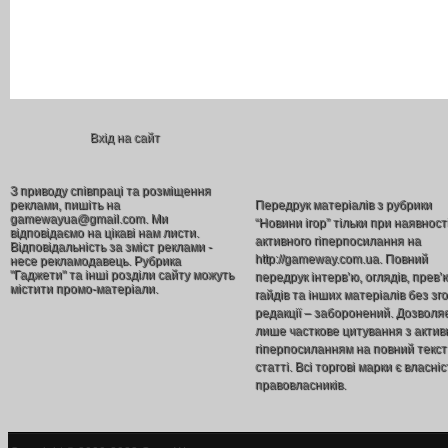
Вхід на сайт
З приводу співпраці та розміщення
реклами, пишіть на
Передрук матеріалів з рубрики
gamewayua@gmail.com. Ми
“Новини ігор” тільки при наявност
відповідаємо на цікаві нам листи.
активного гіперпосилання на
Відповідальність за зміст реклами -
http://gameway.com.ua. Повний
несе рекламодавець. Рубрика
"Гаджети" та інші розділи сайту можуть
передрук інтерв’ю, оглядів, прев’
містити промо-матеріали.
гайдів та інших матеріалів без зг
редакції – заборонений. Дозволя
лише часткове цитування з акти
гіперпосиланням на повний текст
статті. Всі торгові марки є власніс
правовласників.