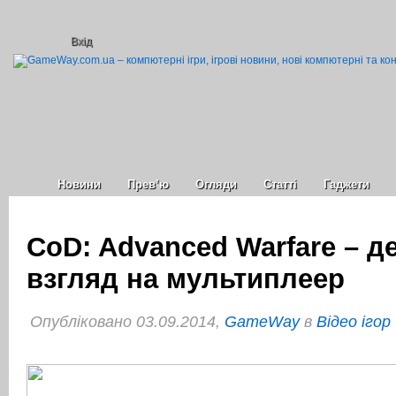
Вхід
Новини
Прев’ю
Огляди
Статті
Гаджети
CoD: Advanced Warfare – 
взгляд на мультиплеер
Опубліковано 03.09.2014,
GameWay
в
Відео ігор