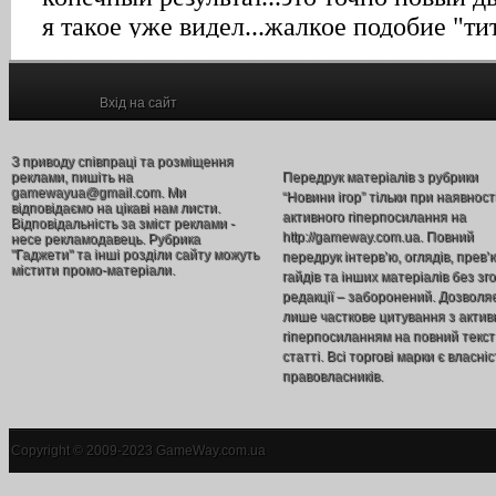
Вхід на сайт
З приводу співпраці та розміщення
реклами, пишіть на
Передрук матеріалів з рубрики
gamewayua@gmail.com. Ми
“Новини ігор” тільки при наявност
відповідаємо на цікаві нам листи.
активного гіперпосилання на
Відповідальність за зміст реклами -
http://gameway.com.ua. Повний
несе рекламодавець. Рубрика
"Гаджети" та інші розділи сайту можуть
передрук інтерв’ю, оглядів, прев’
містити промо-матеріали.
гайдів та інших матеріалів без зг
редакції – заборонений. Дозволя
лише часткове цитування з акти
гіперпосиланням на повний текст
статті. Всі торгові марки є власніс
правовласників.
Copyright © 2009-2023 GameWay.com.ua