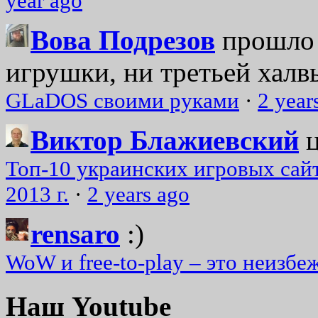
year ago
Вова Подрезов
прошло 
игрушки, ни третьей халвь
GLaDOS своими руками
·
2 year
Виктор Блажиевский
Топ-10 украинских игровых сайт
2013 г.
·
2 years ago
rensaro
:)
WoW и free-to-play – это неизбе
Наш Youtube