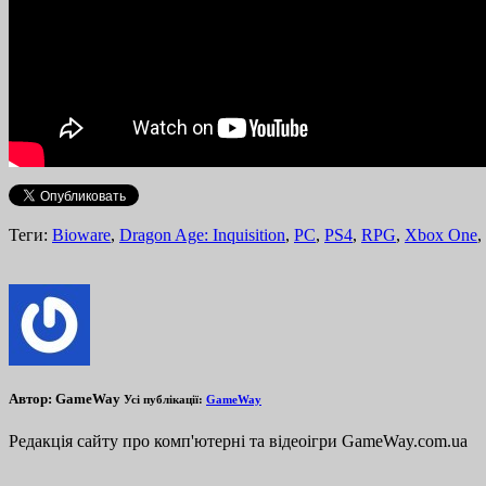
Теги:
Bioware
,
Dragon Age: Inquisition
,
PC
,
PS4
,
RPG
,
Xbox One
,
Автор:
GameWay
Усі публікації:
GameWay
Редакція сайту про комп'ютерні та відеоігри GameWay.com.ua