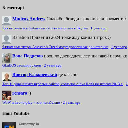
Коментарі
Mudruy Andrew
Спасибо, бсходил как писали в коментах 
Как вылечиться (избавиться) от вампиризма в Skyrim
·
1 year ago
Bahatron
Привет из 2024 тоже жду конца титров :)
Финальные титры Assassin’s Creed могут довести вас до истерики
·
1 year ago
Вова Подрезов
прошло двенадцать лет. ни такой игрушки,
GLaDOS своими руками
·
2 years ago
Виктор Блажиевский
це класно
Топ-10 украинских игровых сайтов, согласно Alexa Rank по итогам 2013 г.
·
2
rensaro
:)
WoW и free-to-play – это неизбежно
·
2 years ago
Наш Youtube