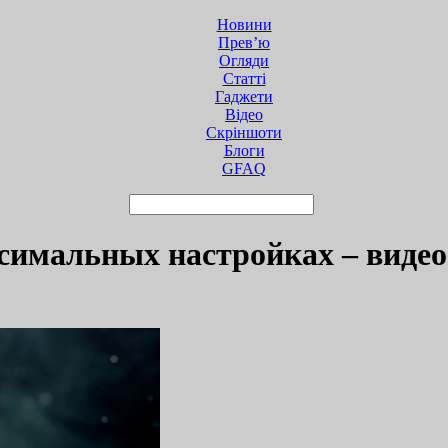
Новини
Прев’ю
Огляди
Статті
Гаджети
Відео
Cкріншоти
Блоги
GFAQ
аксимальных настройках – виде