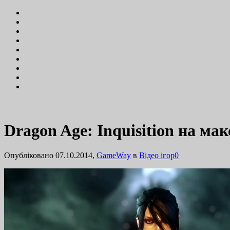
Dragon Age: Inquisition на м
Опубліковано 07.10.2014,
GameWay
в
Відео ігор
0