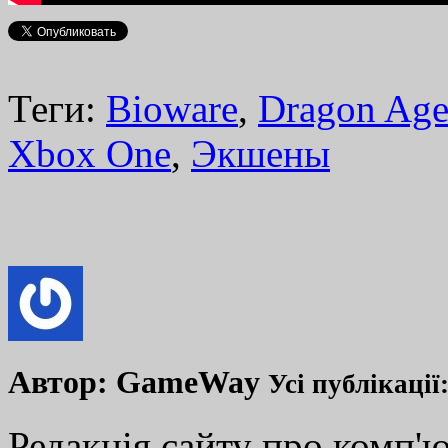
Теги:
Bioware
,
Dragon Age:
Xbox One
,
Экшены
Автор:
GameWay
Усі публікації
Редакція сайту про комп'ю