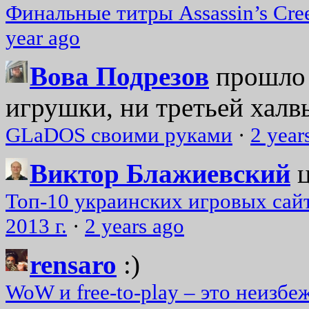
Финальные титры Assassin’s Cre
year ago
Вова Подрезов
прошло 
игрушки, ни третьей халвь
GLaDOS своими руками
·
2 year
Виктор Блажиевский
Топ-10 украинских игровых сайт
2013 г.
·
2 years ago
rensaro
:)
WoW и free-to-play – это неизбе