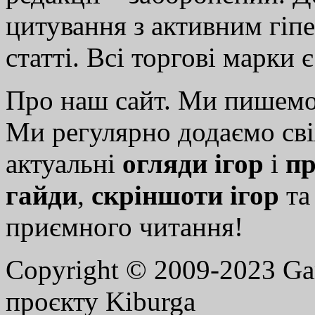
цитування з активним гіп
статті. Всі торгові марки 
Про наш сайт. Ми пишем
Ми регулярно додаємо св
актуальні
огляди ігор
і
пр
гайди
,
скріншоти ігор
т
приємного читання!
Copyright © 2009-2023 G
проєкту Kiburga