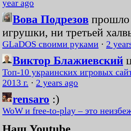
year ago
Вова Подрезов
прошло 
игрушки, ни третьей халвь
GLaDOS своими руками
·
2 year
Виктор Блажиевский
Топ-10 украинских игровых сайт
2013 г.
·
2 years ago
rensaro
:)
WoW и free-to-play – это неизбе
Наш Youtube