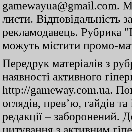
gamewayua@gmail.com. Ми
листи. Відповідальність за
рекламодавець. Рубрика "Г
можуть містити промо-мат
Передрук матеріалів з руб
наявності активного гіпе
http://gameway.com.ua. По
оглядів, прев’ю, гайдів та
редакції – заборонений. 
цитування з активним гіп