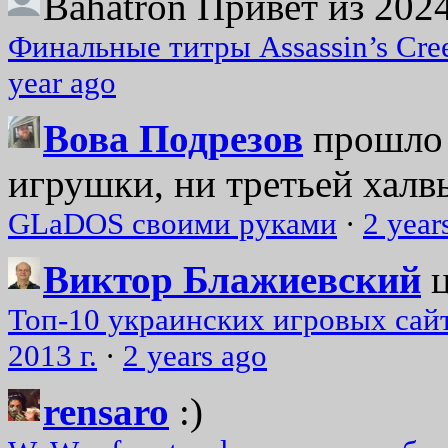
Bahatron
Привет из 2024
Финальные титры Assassin’s Cre
year ago
Вова Подрезов
прошло 
игрушки, ни третьей халвь
GLaDOS своими руками
·
2 year
Виктор Блажиевский
Топ-10 украинских игровых сайт
2013 г.
·
2 years ago
rensaro
:)