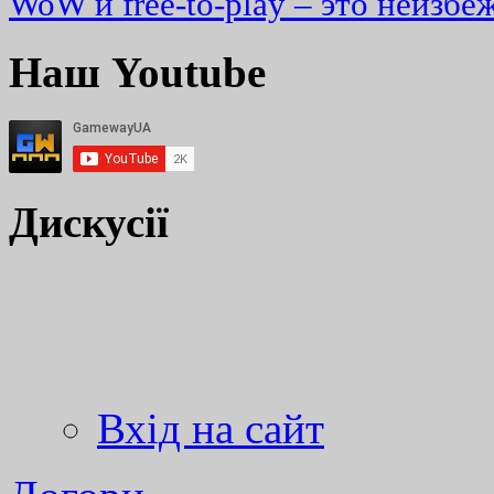
WoW и free-to-play – это неизбе
Наш Youtube
Дискусії
Вхід на сайт