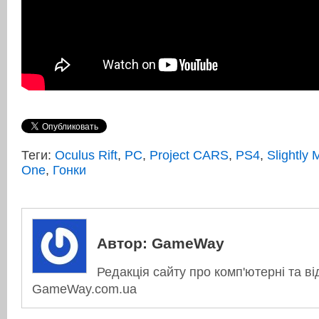
Теги:
Oculus Rift
,
PC
,
Project CARS
,
PS4
,
Slightly
One
,
Гонки
Автор:
GameWay
Редакція сайту про комп'ютерні та ві
GameWay.com.ua