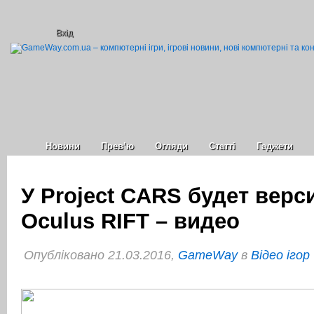
Вхід
Новини
Прев’ю
Огляди
Статті
Гаджети
У Project CARS будет верс
Oculus RIFT – видео
Опубліковано 21.03.2016,
GameWay
в
Відео ігор