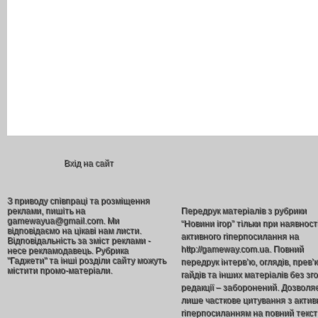
Вхід на сайт
З приводу співпраці та розміщення
реклами, пишіть на
Передрук матеріалів з рубрики
gamewayua@gmail.com. Ми
“Новини ігор” тільки при наявност
відповідаємо на цікаві нам листи.
активного гіперпосилання на
Відповідальність за зміст реклами -
http://gameway.com.ua. Повний
несе рекламодавець. Рубрика
"Гаджети" та інші розділи сайту можуть
передрук інтерв’ю, оглядів, прев’
містити промо-матеріали.
гайдів та інших матеріалів без зг
редакції – заборонений. Дозволя
лише часткове цитування з акти
гіперпосиланням на повний текст