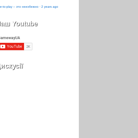
e-to-play – это неизбежно
·
2 years ago
аш Youtube
искусії