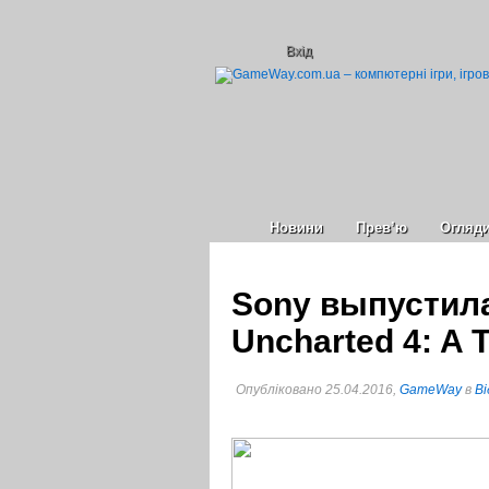
Вхід
Новини
Прев’ю
Огляд
Sony выпустил
Uncharted 4: A T
Опубліковано 25.04.2016,
GameWay
в
Ві