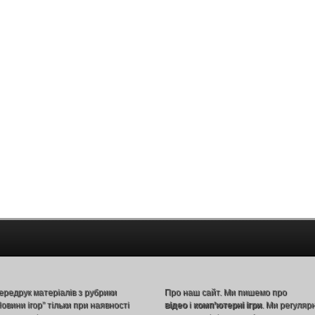
ередрук матеріалів з рубрики
Про наш сайт. Ми пишемо про
Новини ігор” тільки при наявності
відео
і
комп’ютерні ігри
. Ми регуляр