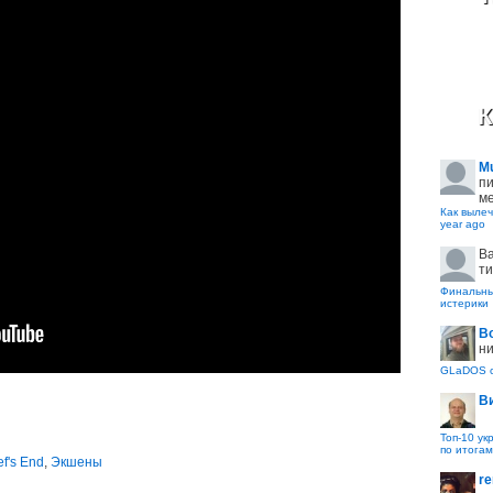
К
M
пи
ме
Как вылеч
year ago
B
ти
Финальные
истерики
В
ни
GLaDOS с
В
Топ-10 ук
по итогам
ef's End
,
Экшены
re