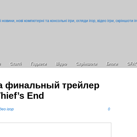
и
Статті
Гаджети
Відео
Cкріншоти
Блоги
GFA
а финальный трейлер
hief’s End
део ігор
0