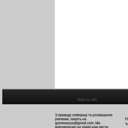
Вхід на сайт
З приводу співпраці та розміщення
реклами, пишіть на
П
gamewayua@gmail.com. Ми
“
відповідаємо на цікаві нам листи.