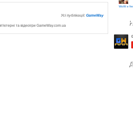
WoW и fre
Усі публікації:
GameWay
Н
мп'ютерні та відеоігри GameWay.com.ua
Д