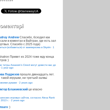
оментарі
udruy Andrew
Спасибо, бсходил как
сали в коментах в Вайтран, где есть зал
ртвых. Спасибо с 2025 года)
иться (избавиться) от вампиризма в Skyrim
·
1
ahatron
Привет из 2024 тоже жду конца
тров :)
 титры Assassin’s Creed могут довести вас до
·
1 year ago
ова Подрезов
прошло двенадцать лет.
 такой игрушки, ни третьей халвьі
воими руками
·
2 years ago
иктор Блажиевский
це класно
раинских игровых сайтов, согласно Alexa Rank
 2013 г.
·
2 years ago
nsaro
:)