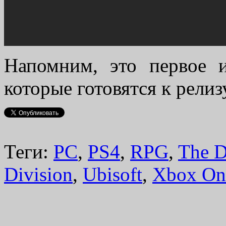
Напомним, это первое 
которые готовятся к релиз
Теги:
PC
,
PS4
,
RPG
,
The D
Division
,
Ubisoft
,
Xbox On