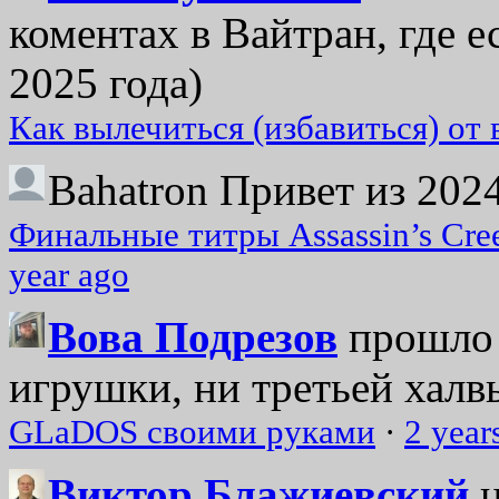
коментах в Вайтран, где е
2025 года)
Как вылечиться (избавиться) от
Bahatron
Привет из 2024
Финальные титры Assassin’s Cre
year ago
Вова Подрезов
прошло 
игрушки, ни третьей халвь
GLaDOS своими руками
·
2 year
Виктор Блажиевский