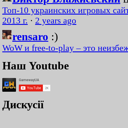
Топ-10 украинских игровых сайт
2013 г.
·
2 years ago
rensaro
:)
WoW и free-to-play – это неизбе
Наш Youtube
Дискусії