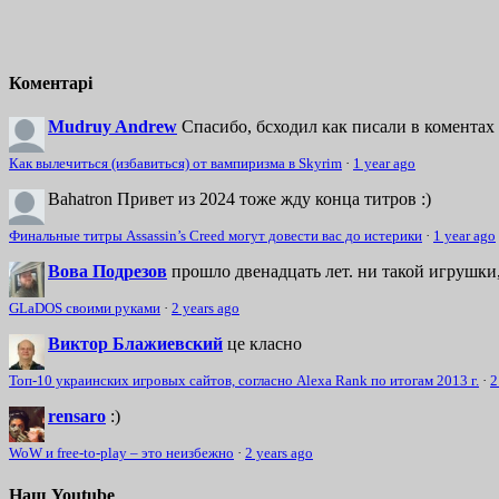
Коментарі
Mudruy Andrew
Спасибо, бсходил как писали в коментах 
Как вылечиться (избавиться) от вампиризма в Skyrim
·
1 year ago
Bahatron
Привет из 2024 тоже жду конца титров :)
Финальные титры Assassin’s Creed могут довести вас до истерики
·
1 year ago
Вова Подрезов
прошло двенадцать лет. ни такой игрушки,
GLaDOS своими руками
·
2 years ago
Виктор Блажиевский
це класно
Топ-10 украинских игровых сайтов, согласно Alexa Rank по итогам 2013 г.
·
2
rensaro
:)
WoW и free-to-play – это неизбежно
·
2 years ago
Наш Youtube