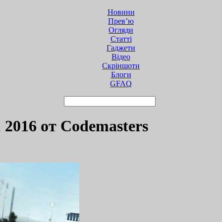
Новини
Прев’ю
Огляди
Статті
Гаджети
Відео
Cкріншоти
Блоги
GFAQ
 2016 от Codemasters