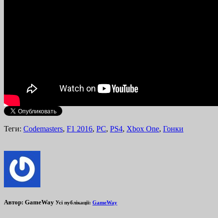
Теги:
Codemasters
,
F1 2016
,
PC
,
PS4
,
Xbox One
,
Гонки
Автор:
GameWay
Усі публікації:
GameWay