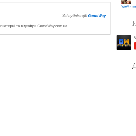
WoW и fre
Усі публікації:
GameWay
Н
мп'ютерні та відеоігри GameWay.com.ua
Д