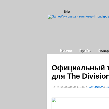
Вхід
Новини
Прев’ю
Огляд
Официальный т
для The Divisio
Опубліковано 09.11.2016,
GameWay
в
Ві