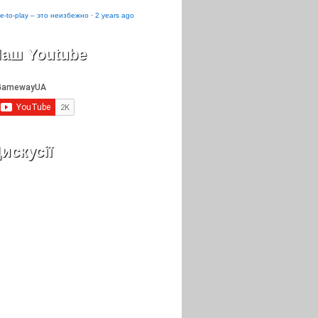
e-to-play – это неизбежно
·
2 years ago
аш Youtube
искусії