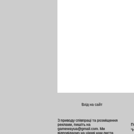
Вхід на сайт
З приводу співпраці та розміщення
реклами, пишіть на
П
gamewayua@gmail.com. Ми
“
відповідаємо на цікаві нам листи.