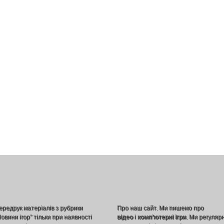
ередрук матеріалів з рубрики
Про наш сайт. Ми пишемо про
Новини ігор” тільки при наявності
відео
і
комп’ютерні ігри
. Ми регуляр