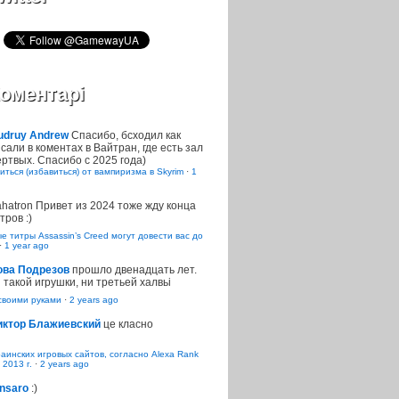
оментарі
udruy Andrew
Спасибо, бсходил как
сали в коментах в Вайтран, где есть зал
ртвых. Спасибо с 2025 года)
иться (избавиться) от вампиризма в Skyrim
·
1
ahatron
Привет из 2024 тоже жду конца
тров :)
 титры Assassin’s Creed могут довести вас до
·
1 year ago
ова Подрезов
прошло двенадцать лет.
 такой игрушки, ни третьей халвьі
воими руками
·
2 years ago
иктор Блажиевский
це класно
раинских игровых сайтов, согласно Alexa Rank
 2013 г.
·
2 years ago
nsaro
:)