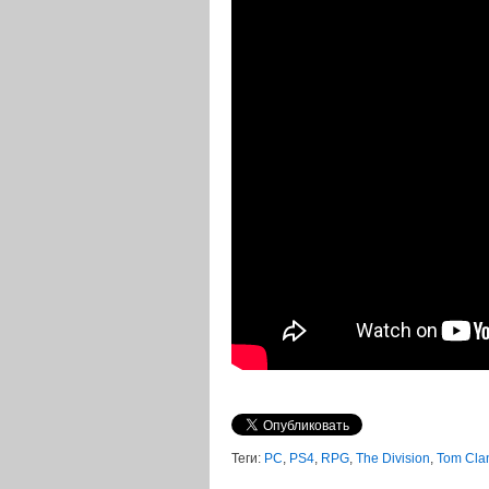
Теги:
PC
,
PS4
,
RPG
,
The Division
,
Tom Clan