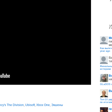
К
M
пи
ме
Как вылеч
year ago
B
ти
Финальные
истерики
В
ни
GLaDOS с
В
Топ-10 ук
по итогам
cy's The Division
,
Ubisoft
,
Xbox One
,
Экшены
re