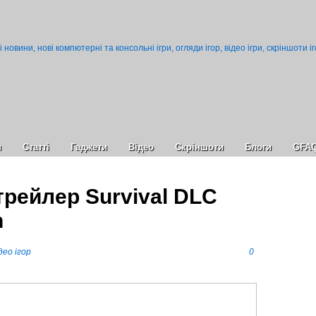
и
Статті
Гаджети
Відео
Cкріншоти
Блоги
GFA
рейлер Survival DLC
n
део ігор
0