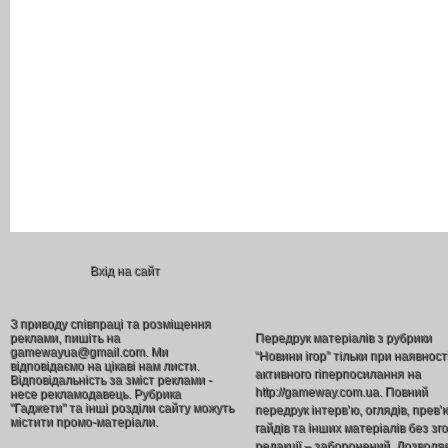
Вхід на сайт
З приводу співпраці та розміщення
реклами, пишіть на
Передрук матеріалів з рубрики
gamewayua@gmail.com. Ми
“Новини ігор” тільки при наявност
відповідаємо на цікаві нам листи.
активного гіперпосилання на
Відповідальність за зміст реклами -
http://gameway.com.ua. Повний
несе рекламодавець. Рубрика
"Гаджети" та інші розділи сайту можуть
передрук інтерв’ю, оглядів, прев’
містити промо-матеріали.
гайдів та інших матеріалів без зг
редакції – заборонений. Дозволя