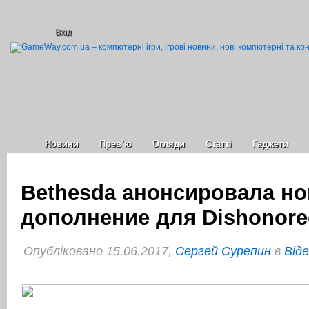
Вхід
Новини
Прев’ю
Огляди
Статті
Гаджети
Bethesda анонсировала но
дополнение для Dishonored
Опубліковано 15.06.2017,
Сергей Сурепин
в
Віде