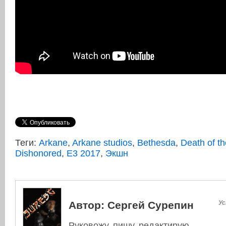
Теги:
Arkane
,
Arkane studios
,
Bethesda
,
Death of th
Dishonored
,
E3 2017
,
Экшн
Автор:
Сергей Сурепин
Ус
Руковожу, пишу, редактирую