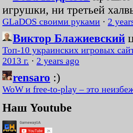
игрушки, ни третьей халвь
GLaDOS своими руками
·
2 year
Виктор Блажиевский
Топ-10 украинских игровых сайт
2013 г.
·
2 years ago
rensaro
:)
WoW и free-to-play – это неизбе
Наш Youtube