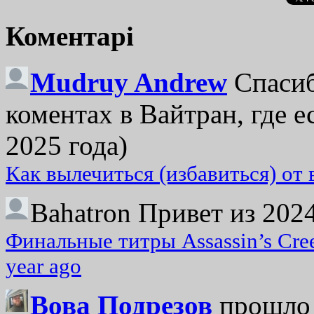
Коментарі
Mudruy Andrew
Спасиб
коментах в Вайтран, где е
2025 года)
Как вылечиться (избавиться) от
Bahatron
Привет из 2024
Финальные титры Assassin’s Cre
year ago
Вова Подрезов
прошло 