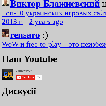
Виктор Блажиевский
Топ-10 украинских игровых сайт
2013 г.
·
2 years ago
rensaro
:)
WoW и free-to-play – это неизбе
Наш Youtube
Дискусії