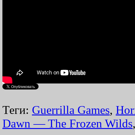
Теги:
Guerrilla Games
,
Hor
Dawn — The Frozen Wilds