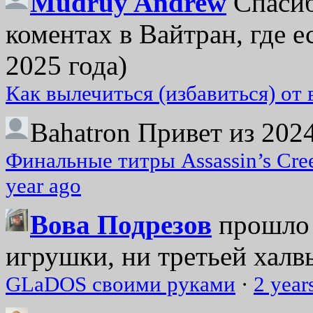
Mudruy Andrew
Спасиб
коментах в Вайтран, где е
2025 года)
Как вылечиться (избавиться) от
Bahatron
Привет из 2024
Финальные титры Assassin’s Cre
year ago
Вова Подрезов
прошло 
игрушки, ни третьей халвь
GLaDOS своими руками
·
2 year