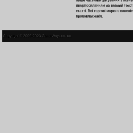
лише часткове цитування з акти
гіперпосиланням на повний текст
статті. Всі торгові марки є власніс
правовласників.
Copyright © 2009-2023 GameWay.com.ua