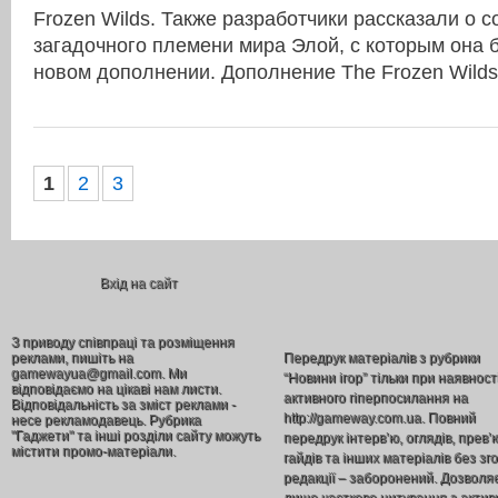
Frozen Wilds. Также разработчики рассказали о 
загадочного племени мира Элой, с которым она 
новом дополнении. Дополнение The Frozen Wilds
1
2
3
Вхід на сайт
З приводу співпраці та розміщення
реклами, пишіть на
Передрук матеріалів з рубрики
gamewayua@gmail.com. Ми
“Новини ігор” тільки при наявност
відповідаємо на цікаві нам листи.
активного гіперпосилання на
Відповідальність за зміст реклами -
http://gameway.com.ua. Повний
несе рекламодавець. Рубрика
"Гаджети" та інші розділи сайту можуть
передрук інтерв’ю, оглядів, прев’
містити промо-матеріали.
гайдів та інших матеріалів без зг
редакції – заборонений. Дозволя