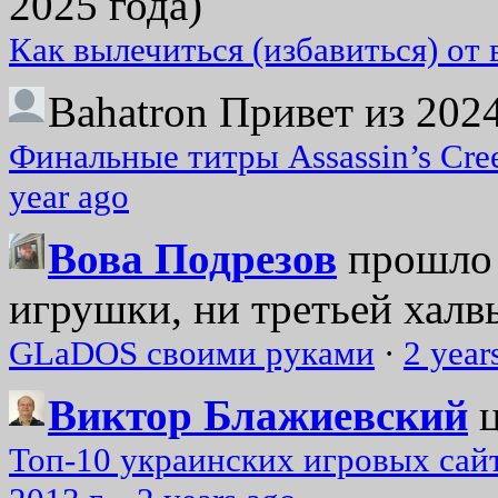
2025 года)
Как вылечиться (избавиться) от
Bahatron
Привет из 2024
Финальные титры Assassin’s Cre
year ago
Вова Подрезов
прошло 
игрушки, ни третьей халвь
GLaDOS своими руками
·
2 year
Виктор Блажиевский
Топ-10 украинских игровых сайт