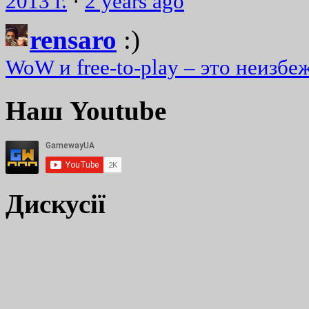
2013 г.
·
2 years ago
rensaro
:)
WoW и free-to-play – это неизбе
Наш Youtube
Дискусії