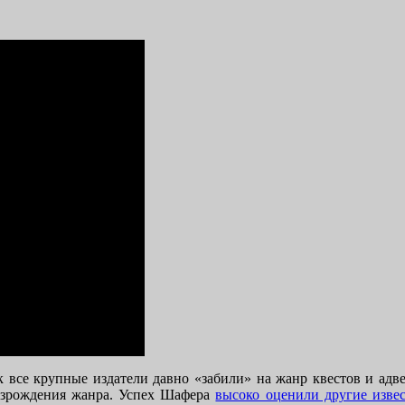
ак все крупные издатели давно «забили» на жанр квестов и ад
озрождения жанра. Успех Шафера
высоко оценили другие изве