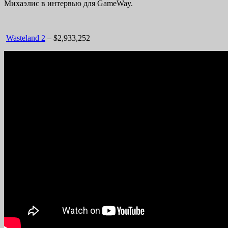
Михаэлис в интервью для GameWay.
Wasteland 2
– $2,933,252