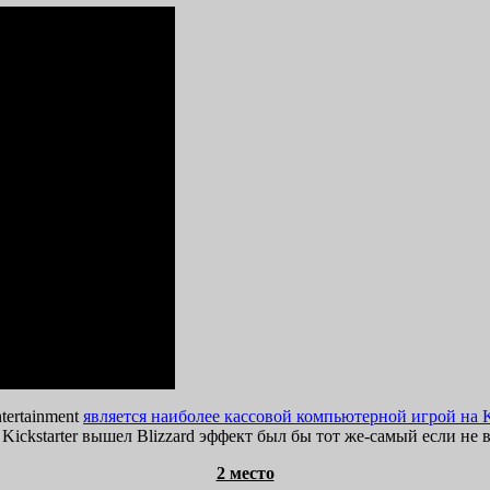
tertainment
является наиболее кассовой компьютерной игрой на Ki
Kickstarter вышел Blizzard эффект был бы тот же-самый если не в
2 место