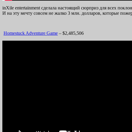
inXile entertainment сделала настоящий сюрприз для всех покл
И на эту мечту совсем не жалко 3 млн. долларов, которые поже
Homestuck Adventure Game
– $2,485,506