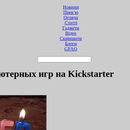
Новини
Прев’ю
Огляди
Статті
Гаджети
Відео
Cкріншоти
Блоги
GFAQ
терных игр на Kickstarter