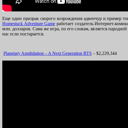
Еще один призрак скорого возрождения адвенчур и пример тог
Homestuck Adventure Game
работает создатель Интернет-комикс
млн. долларов. Сама же игра, по его словам, является парод
нас если постарается.
Planetary Annihilation – A Next Generation RTS
– $2,229,344