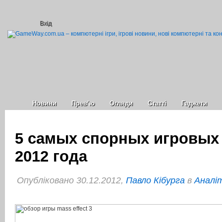
Вхід
Новини
Прев’ю
Огляди
Статті
Гаджети
5 самых спорных игровых
2012 года
Опубліковано 30.12.2012,
Павло Кібурга
в
Аналі