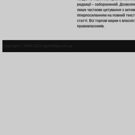
редакції – заборонений. Дозволя
лише часткове цитування з акти
гіперпосиланням на повний текст
статті. Всі торгові марки є власніс
правовласників.
Copyright © 2009-2023 GameWay.com.ua