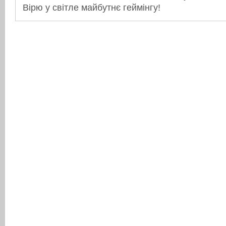
Вірю у світле майбутнє геймінгу!