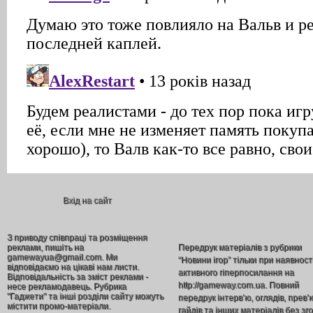
Вхід на сайт
З приводу співпраці та розміщення
реклами, пишіть на
Передрук матеріалів з рубрики
gamewayua@gmail.com. Ми
“Новини ігор” тільки при наявност
відповідаємо на цікаві нам листи.
активного гіперпосилання на
Відповідальність за зміст реклами -
http://gameway.com.ua. Повний
несе рекламодавець. Рубрика
"Гаджети" та інші розділи сайту можуть
передрук інтерв’ю, оглядів, прев’
містити промо-матеріали.
гайдів та інших матеріалів без зг