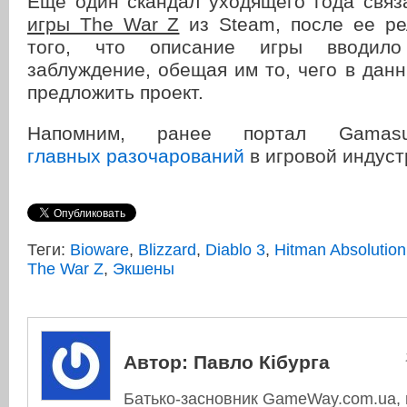
Еще один скандал уходящего года свя
игры The War Z
из Steam, после ее рел
того, что описание игры вводило
заблуждение, обещая им то, чего в дан
предложить проект.
Напомним, ранее портал Gama
главных разочарований
в игровой индуст
Теги:
Bioware
,
Blizzard
,
Diablo 3
,
Hitman Absolution
The War Z
,
Экшены
Автор:
Павло Кібурга
Батько-засновник GameWay.com.ua, в