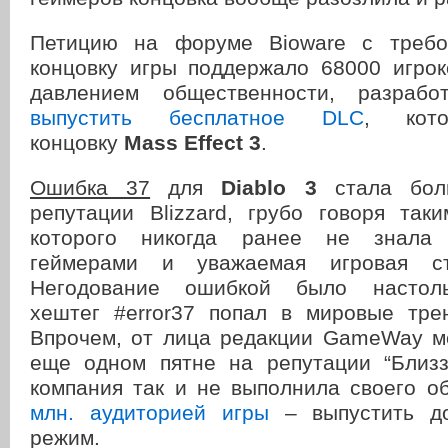
Петицию на форуме Bioware с требо
концовку игры поддержало 68000 игрок
давлением общественности, разрабо
выпустить бесплатное DLC
, кото
концовку
Mass Effect 3
.
Ошибка 37
для
Diablo 3
стала бол
репутации Blizzard, грубо говоря так
которого никогда ранее не знала
геймерами и уважаемая игровая ст
Негодование ошибкой было настоль
хештег #error37 попал в мировые тре
Впрочем, от лица редакции GameWay м
еще одном пятне на репутации “Близз
компания так и не выполнила своего 
млн. аудиторией игры
– выпустить д
режим.