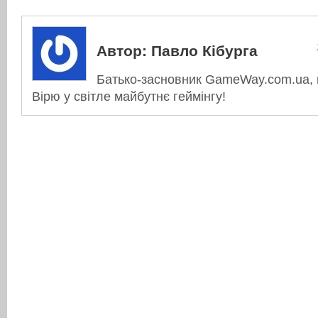
Автор:
Павло Кібурга
Батько-засновник GameWay.com.ua, в
Вірю у світле майбутнє геймінгу!