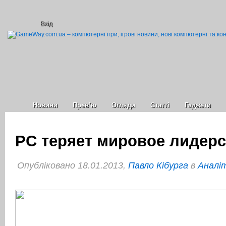
Вхід
Новини
Прев’ю
Огляди
Статті
Гаджети
PC теряет мировое лидер
Опубліковано 18.01.2013,
Павло Кібурга
в
Аналі