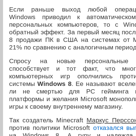
Если раньше выход любой операц
Windows приводил к автоматическо
персональных компьютеров, то с Win
обратный эффект.
За первый месяц пос
8
продажи ПК в США на системах от Mi
21% по сравнению с аналогичным период
Спросу на новые персональные 
способствует и тот факт, что мног
компьютерных игр ополчились прот
системы
Windows 8
. Ее называют вселе
ли не смертью для PC гейминга из
платформы и желания Microsoft монопол
игры к своему внутреннему магазину.
Так создатель Minecraft
Маркус Перссо
против политики Microsoft
отказался вы
на Windows 8. А гуру и надежда 