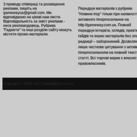
З приводу співпраці та розміщення
реклами, пишіть на
Передрук матеріалів з рубрики
gamewayua@gmail.com. Ми
“Новини ігор” тільки при наявност
відповідаємо на цікаві нам листи.
активного гіперпосилання на
Відповідальність за зміст реклами -
http://gameway.com.ua. Повний
несе рекламодавець. Рубрика
"Гаджети" та інші розділи сайту можуть
передрук інтерв’ю, оглядів, прев’
містити промо-матеріали.
гайдів та інших матеріалів без зг
редакції – заборонений. Дозволя
лише часткове цитування з акти
гіперпосиланням на повний текст
статті. Всі торгові марки є власніс
правовласників.
Copyright © 2009-2023 GameWay.com.ua