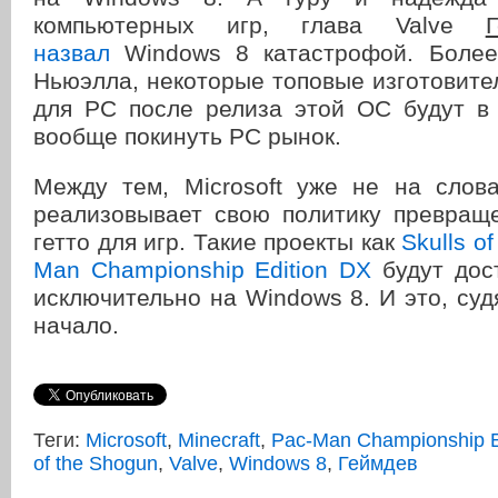
компьютерных игр, глава Valve
назвал
Windows 8 катастрофой. Более
Ньюэлла, некоторые топовые изготовит
для PC после релиза этой ОС будут в
вообще покинуть PC рынок.
Между тем, Microsoft уже не на слова
реализовывает свою политику превращ
гетто для игр. Такие проекты как
Skulls o
Man Championship Edition DX
будут дос
исключительно на Windows 8. И это, судя
начало.
Теги:
Microsoft
,
Minecraft
,
Pac-Man Championship E
of the Shogun
,
Valve
,
Windows 8
,
Геймдев