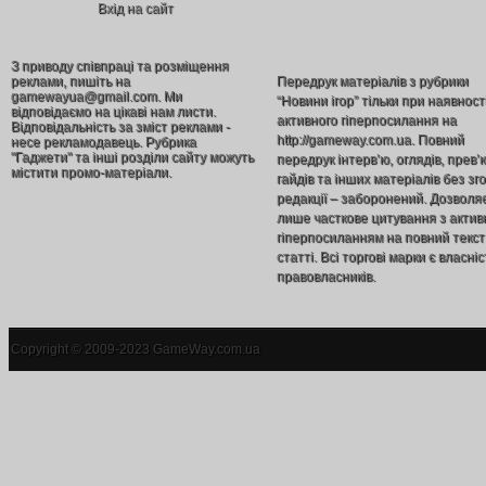
Вхід на сайт
З приводу співпраці та розміщення
реклами, пишіть на
Передрук матеріалів з рубрики
gamewayua@gmail.com. Ми
“Новини ігор” тільки при наявност
відповідаємо на цікаві нам листи.
активного гіперпосилання на
Відповідальність за зміст реклами -
http://gameway.com.ua. Повний
несе рекламодавець. Рубрика
"Гаджети" та інші розділи сайту можуть
передрук інтерв’ю, оглядів, прев’
містити промо-матеріали.
гайдів та інших матеріалів без зг
редакції – заборонений. Дозволя
лише часткове цитування з акти
гіперпосиланням на повний текст
статті. Всі торгові марки є власніс
правовласників.
Copyright © 2009-2023 GameWay.com.ua