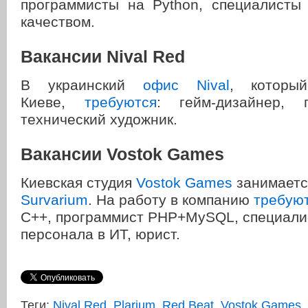
программисты на Python, специалисты
качеством.
Вакансии Nival Red
В украинский
офис Nival
, которы
Киеве,
требуются
: гейм-дизайнер, 
технический художник.
Вакансии Vostok Games
Киевская студия
Vostok Games
занимаетс
Survarium
. На работу в компанию
требую
С++, программист PHP+MySQL, специали
персонала в ИТ, юрист.
Теги:
Nival Red
,
Plarium
,
Red Beat
,
Vostok Games
,