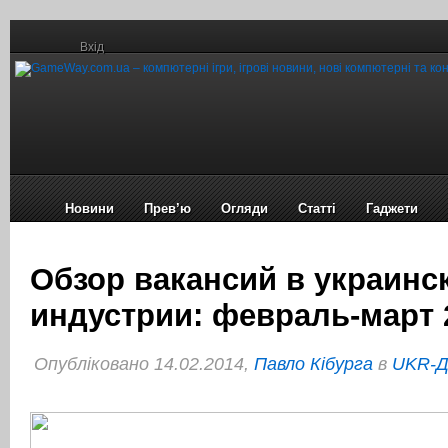
Вхід
Новини
Прев’ю
Огляди
Статті
Гаджети
Обзор вакансий в украинс
индустрии: февраль-март 
Опубліковано 14.02.2014,
Павло Кібурга
в
UKR-Д