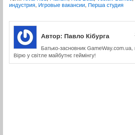
индустрия
,
Игровые вакансии
,
Перша студия
Автор:
Павло Кібурга
Батько-засновник GameWay.com.ua, в
Вірю у світле майбутнє геймінгу!