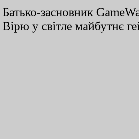
Батько-засновник GameWay
Вірю у світле майбутнє ге