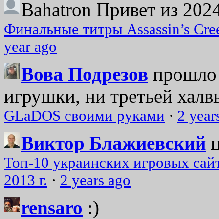
Bahatron
Привет из 2024
Финальные титры Assassin’s Cre
year ago
Вова Подрезов
прошло 
игрушки, ни третьей халвь
GLaDOS своими руками
·
2 year
Виктор Блажиевский
Топ-10 украинских игровых сайт
2013 г.
·
2 years ago
rensaro
:)