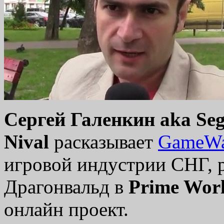
Cергей Галенкин aka Seg
Nival
расказывает
GameW
игровой индустрии СНГ, 
Драгонвальд в
Prime Wor
онлайн проект.