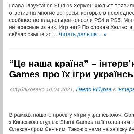
Глава PlayStation Studios Хермен Хюльст появил
ответив на многие вопросы, которые в последне
сообщество владельцев консоли PS4 и PS5. Мы
интересные из них. Игр нет? По словам Хюльста, у
сейчас свыше 25…
Читать дальше… »
“Це наша країна” – інтерв’ю
Games про їх ігри українс
Опубліковано 10.04.2021,
Павло Кібурга
в
Інтер
В рамках нашого проєкту «Ігри українською», G
з Київською студією Starni Games та її головним
Олександром Сєніним. Також з нами на зв’язку б