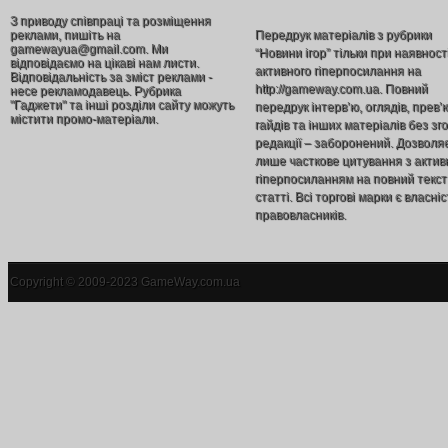
З приводу співпраці та розміщення
реклами, пишіть на
Передрук матеріалів з рубрики
gamewayua@gmail.com. Ми
“Новини ігор” тільки при наявност
відповідаємо на цікаві нам листи.
активного гіперпосилання на
Відповідальність за зміст реклами -
http://gameway.com.ua. Повний
несе рекламодавець. Рубрика
"Гаджети" та інші розділи сайту можуть
передрук інтерв’ю, оглядів, прев’
містити промо-матеріали.
гайдів та інших матеріалів без зг
редакції – заборонений. Дозволя
лише часткове цитування з акти
гіперпосиланням на повний текст
статті. Всі торгові марки є власніс
правовласників.
Copyright © 2009-2023 GameWay.com.ua