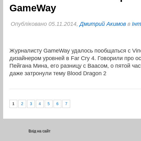
GameWay
Опубліковано 05.11.2014,
Дмитрий Акимов
в
Інт
Журналисту GameWay удалось пообщаться с Vince
дизайнером уровней в Far Cry 4. Говорили про о
Пейгана Мина, его разницу с Ваасом, о пятой час
даже затронули тему Blood Dragon 2
1
2
3
4
5
6
7
Вхід на сайт