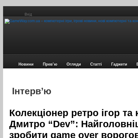
Вхід
Новини
Прев’ю
Огляди
Статті
Гаджети
Інтерв’ю
Колекціонер ретро ігор та
Дмитро “Dev”: Найголовні
зробити game over ворогов