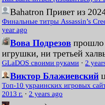
Bahatron
Привет из 2024
Финальные титры Assassin’s Cre
year ago
Вова Подрезов
прошло 
игрушки, ни третьей халвь
GLaDOS своими руками
·
2 year
Виктор Блажиевский
Топ-10 украинских игровых сайт
2013 г.
·
2 years ago