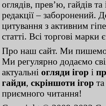
оглядів, прев’ю, гайдів та
редакції – заборонений. 
цитування з активним гіп
статті. Всі торгові марки 
Про наш сайт. Ми пишем
Ми регулярно додаємо св
актуальні
огляди ігор
і
пр
гайди
,
скріншоти ігор
т
приємного читання!