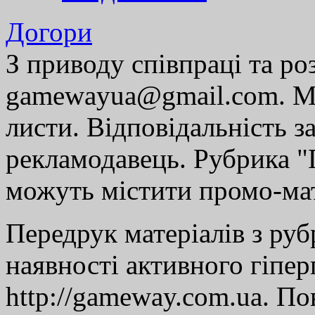
Догори
З приводу співпраці та р
gamewayua@gmail.com. Ми
листи. Відповідальність за
рекламодавець. Рубрика "Г
можуть містити промо-мат
Передрук матеріалів з руб
наявності активного гіпе
http://gameway.com.ua. По