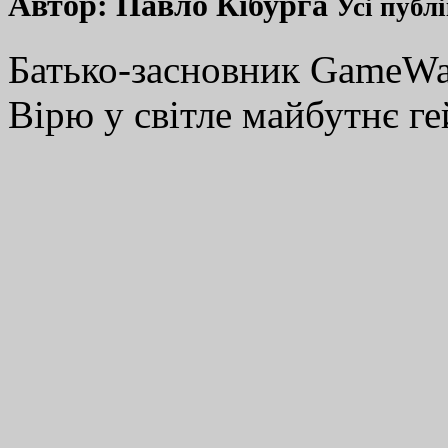
Автор:
Павло Кібурга
Усі публ
Батько-засновник GameWay
Вірю у світле майбутнє ге