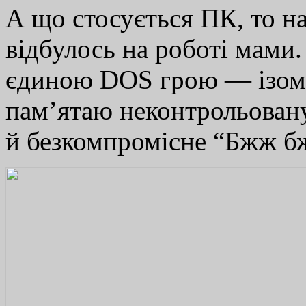
А що стосується ПК, то н
відбулось на роботі мами. 
єдиною DOS грою — ізом
пам’ятаю неконтрольовану
й безкомпромісне “Бжж бж