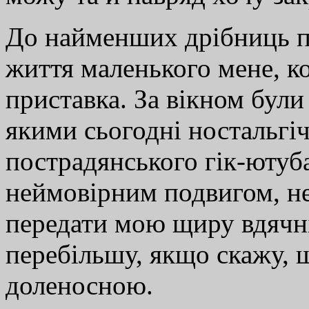
До найменших дрібниць 
життя маленького мене, к
приставка. За вікном були 
якими сьогодні ностальгі
пострадянського гік-ютуба
неймовірним подвигом, не 
передати мою щиру вдячніс
перебільшу, якщо скажу, щ
доленосною.