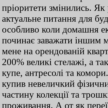
пріоритети змінились. Як
актуальне питання для буд
особливо коли домашня ек
починає заважати іншим 
мене на орендованій кварт
200% великі стелажі, а та
купе, антресолі та комори
купив невеличкий фізични
частину колекції та трош
проживання. А от як переї