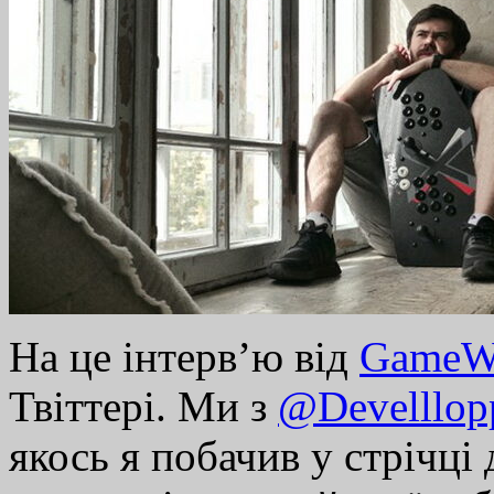
На це інтерв’ю від
Game
Твіттері. Ми з
@Develllop
якось я побачив у стрічці