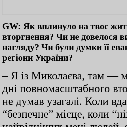
GW: Як вплинуло на твоє житт
вторгнення? Чи не довелося в
нагляду? Чи були думки її ева
регіони України?
– Я із Миколаєва, там — м
дні повномасштабного вто
не думав узагалі. Коли вда
“безпечне” місце, коли “
найрідніших мені людей, я