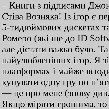
– Книги з підписами Джон
Стіва Возняка! Із ігор є 
5-тидюймових дискетах та
Ромеро (які ще до ID Soft
але дістати важко було. Т
найулюбленіших ігор. Я зі
платформах і майже всюди
купувати одну гру по п’ят
— це про мене (знову див.
Якщо міряти грошима, то є