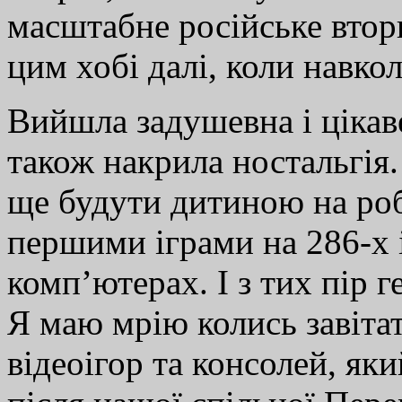
масштабне російське втор
цим хобі далі, коли навко
Вийшла задушевна і цікаве
також накрила ностальгія.
ще будути дитиною на роб
першими іграми на 286-х 
комп’ютерах. І з тих пір г
Я маю мрію колись завіта
відеоігор та консолей, як