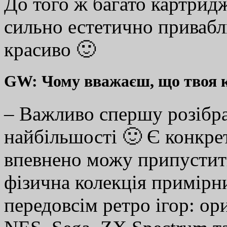
До того ж багато картрид
сильно естетично привабл
красиво 🙂
GW: Чому вважаєш, що твоя к
– Важливо спершу розібра
найбільшості 🙂 Є конкрет
впевнено можу припустити
фізична колекція примірни
передовсім ретро ігор: ор