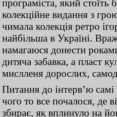
програміста, який стоїть 
колекційне видання з гро
чимала колекція ретро іго
найбільша в Україні. Вра
намагаюся донести роками 
дитяча забавка, а пласт ку
мислленя дорослих, самод
Питання до інтерв’ю самі 
чого то все почалося, де в
збирає, як вплинуло на йо