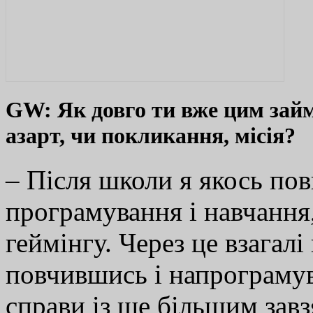
GW: Як довго ти вже цим займа
азарт, чи покликання, місія?
– Після школи я якось пов
програмування і навчання
геймінгу. Через це взагал
повчившись і напрограмув
справи із ще більшим зав