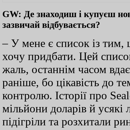
GW: Де знаходиш і купуєш нов
зазвичай відбувається?
– У мене є список із тим,
хочу придбати. Цей список
жаль, останнім часом вда
раніше, бо цікавість до т
контролю. Історії про Seal
мільйони доларів й усякі л
підігріли та розхитали ри