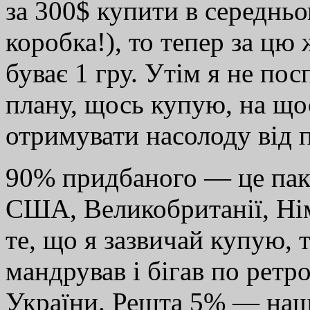
за 300$ купити в середньо
коробка!), то тепер за цю 
буває 1 гру. Утім я не п
плану, щось купую, на що
отримувати насолоду від 
90% придбаного — це паку
США, Великобританії, Ні
те, що я зазвичай купую, т
мандрував і бігав по рет
України. Решта 5% — наш