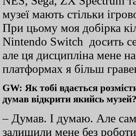
NES, Sega, ZX Spectrum т
музеї мають стільки ігрово
При цьому моя добірка кіл
Nintendo Switch досить с
але ця дисципліна мене на
платформах я більш гравец
GW: Як тобі вдається розміст
думав відкрити якийсь музей
– Думав. І думаю. Але самі
залишили мене без роботи,