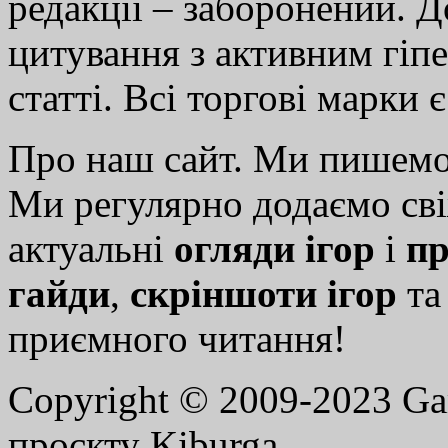
редакції – заборонений. 
цитування з активним гіп
статті. Всі торгові марки 
Про наш сайт. Ми пишем
Ми регулярно додаємо св
актуальні
огляди ігор
і
пр
гайди
,
скріншоти ігор
т
приємного читання!
Copyright © 2009-2023 G
проєкту Kiburga