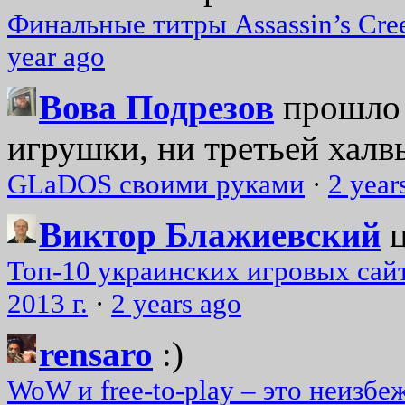
Финальные титры Assassin’s Cre
year ago
Вова Подрезов
прошло 
игрушки, ни третьей халвь
GLaDOS своими руками
·
2 year
Виктор Блажиевский
Топ-10 украинских игровых сайт
2013 г.
·
2 years ago
rensaro
:)
WoW и free-to-play – это неизбе