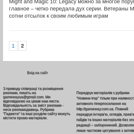
Might and Magic 10: Legacy можно за многое пору
главное – четко передала дух серии. Ветераны 
сотни отсылок к своим любимым играм
1
2
Вхід на сайт
З приводу співпраці та розміщення
реклами, пишіть на
Передрук матеріалів з рубрики
gamewayua@gmail.com. Ми
“Новини ігор” тільки при наявност
відповідаємо на цікаві нам листи.
активного гіперпосилання на
Відповідальність за зміст реклами -
http://gameway.com.ua. Повний
несе рекламодавець. Рубрика
"Гаджети" та інші розділи сайту можуть
передрук інтерв’ю, оглядів, прев’
містити промо-матеріали.
гайдів та інших матеріалів без зг
редакції – заборонений. Дозволя
лише часткове цитування з акти