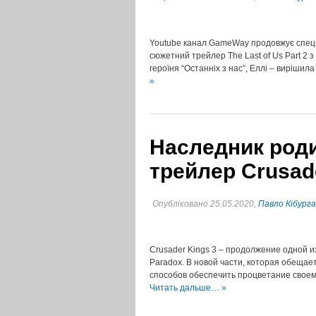
Youtube канал GameWay продовжує спецпр
сюжетний трейлер The Last of Us Part 2 
героїня “Останніх з нас”, Еллі – виріши
»
Наследник род
трейлер Crusad
Опубліковано 25.05.2020,
Павло Кібурга
Crusader Kings 3 – продолжение одной и
Paradox. В новой части, которая обещае
способов обеспечить процветание своем
Читать дальше… »