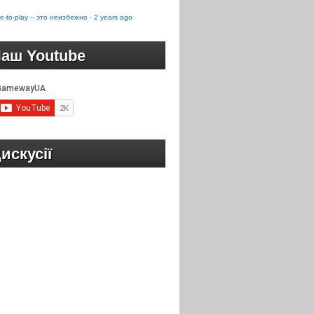
e-to-play – это неизбежно
·
2 years ago
аш Youtube
искусії