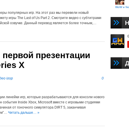
WoW и fre
ры популярных игр. На этот раз мы перевели новый
у игры The Last of Us Part 2. Смотрите видео с субтитрами
Н
ийской озвучке. Данный перевод является более точным,…
 первой презентации
Д
ries X
део ігор
0
ии линейки игр, которые разрабатываются для консоли нового
н события Inside Xbox, Microsoft вместе с игровыми студиями
ачиная от гоночного симулятора DIRT 5, заканчивая
ром”…
Читать дальше… »