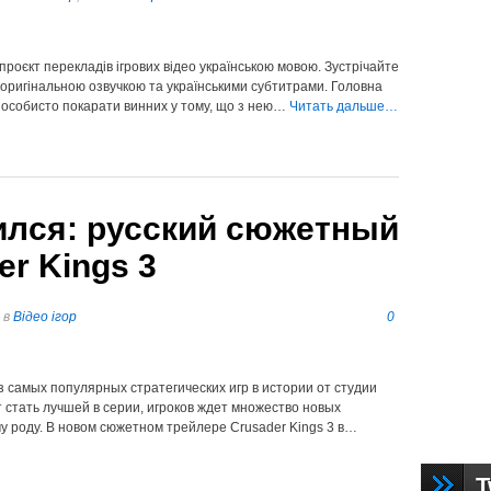
оєкт перекладів ігрових відео українською мовою. Зустрічайте
з оригінальною озвучкою та українськими субтитрами. Головна
ла особисто покарати винних у тому, що з нею…
Читать дальше…
ился: русский сюжетный
er Kings 3
в
Відео ігор
0
з самых популярных стратегических игр в истории от студии
т стать лучшей в серии, игроков ждет множество новых
у роду. В новом сюжетном трейлере Crusader Kings 3 в…
T