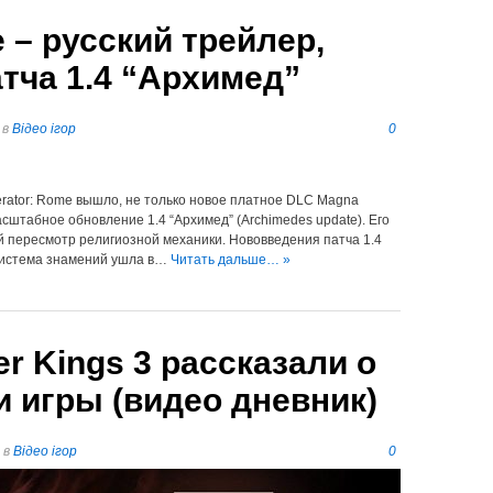
 – русский трейлер,
тча 1.4 “Архимед”
в
Відео ігор
0
erator: Rome вышло, не только новое платное DLC Magna
асштабное обновление 1.4 “Архимед” (Archimedes update). Его
й пересмотр религиозной механики. Нововведения патча 1.4
Система знамений ушла в…
Читать дальше… »
r Kings 3 рассказали о
и игры (видео дневник)
в
Відео ігор
0