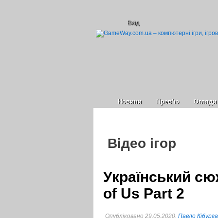
Вхід
Новини
Прев’ю
Огляди
Відео ігор
Український сю
of Us Part 2
Опубліковано 29.05.2020,
Павло Кібурга