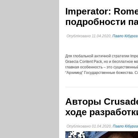
Imperator: Rome
подробности па
Опубліковано 11.04.2020,
Павло Кібурга
Для глобальной античной стратегии Imp
Graecia Content Pack, но и бесплатное м
главная особенность – это существенны
“Архимед” Государственные божества. 
Авторы Crusade
ходе разработк
Опубліковано 01.04.2020,
Павло Кібурга