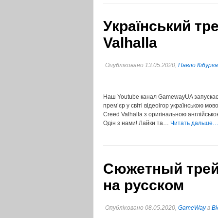
Український тр
Valhalla
Опубліковано 13.05.2020,
Павло Кібурга
Наш Youtube канал GamewayUA запускає 
прем’єр у світі відеоігор українською мо
Creed Valhalla з оригінальною англійськ
Одін з нами! Лайки та…
Читать дальше…
Сюжетный трейл
на русском
Опубліковано 08.05.2020,
GameWay
в
Ві