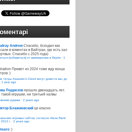
оментарі
udruy Andrew
Спасибо, бсходил как
сали в коментах в Вайтран, где есть зал
ртвых. Спасибо с 2025 года)
иться (избавиться) от вампиризма в Skyrim
·
1
ahatron
Привет из 2024 тоже жду конца
тров :)
 титры Assassin’s Creed могут довести вас до
·
1 year ago
ова Подрезов
прошло двенадцать лет.
 такой игрушки, ни третьей халвьі
воими руками
·
2 years ago
иктор Блажиевский
це класно
раинских игровых сайтов, согласно Alexa Rank
 2013 г.
·
2 years ago
nsaro
:)