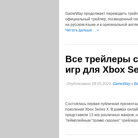
GameWay продолжает переводить трейле
официальный трейлер, посвященный сюжет
на русском языке и в оригинальной англ
Читать дальше… »
Все трейлеры с
игр для Xbox Se
Опубліковано 08.05.2020,
GameWay
в
Ві
Состоялась первая публичная презентац
поколения Xbox Series X. В рамках онлай
представили 13 игр различных жанров, н
“геймплейным “громко сказано” трейле