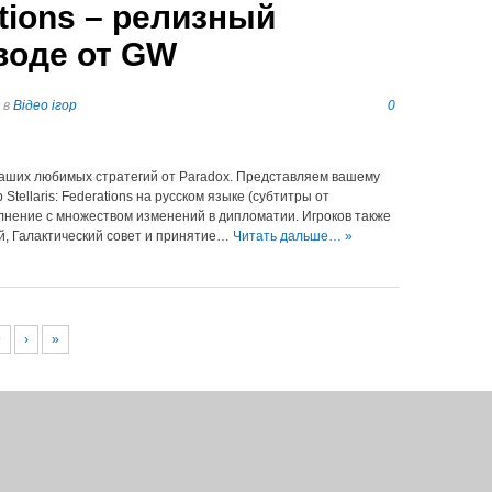
rations – релизный
воде от GW
в
Відео ігор
0
ших любимых стратегий от Paradox. Представляем вашему
ellaris: Federations на русском языке (субтитры от
нение с множеством изменений в дипломатии. Игроков также
, Галактический совет и принятие…
Читать дальше… »
9
›
»