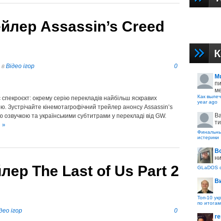
ейлер Assassin’s Creed
К
в
Відео ігор
0
M
пи
ме
Как вылеч
спекроєкт: окрему серію перекладів найбільш яскравих
year ago
вою. Зустрічайте кінемотагрофічний трейлер анонсу Assassin’s
B
ою озвучкою та українськими субтитрами у перекладі від GW.
ти
 »
Финальные
истерики
В
ни
ер The Last of Us Part 2
GLaDOS с
В
Топ-10 ук
по итогам
део ігор
0
re