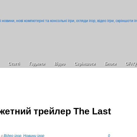
Статті
Гаджети
Відео
Cкріншоти
Блоги
GFAQ
жетний трейлер The Last
в
Відео ігор
,
Новини ігор
0