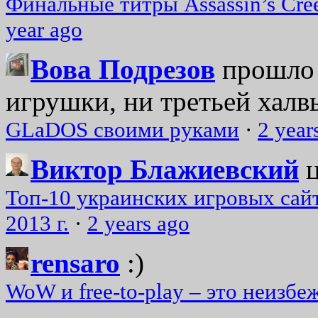
Финальные титры Assassin’s Cre
year ago
Вова Подрезов
прошло 
игрушки, ни третьей халвь
GLaDOS своими руками
·
2 year
Виктор Блажиевский
Топ-10 украинских игровых сайт
2013 г.
·
2 years ago
rensaro
:)
WoW и free-to-play – это неизбе