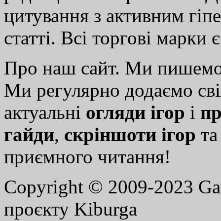
цитування з активним гіп
статті. Всі торгові марки 
Про наш сайт. Ми пишем
Ми регулярно додаємо св
актуальні
огляди ігор
і
пр
гайди
,
скріншоти ігор
т
приємного читання!
Copyright © 2009-2023 G
проєкту Kiburga