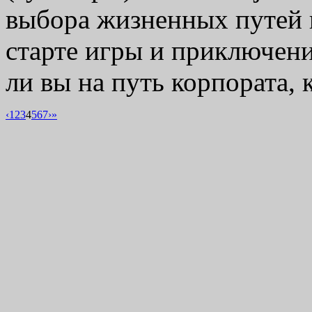
выбора жизненных путей г
старте игры и приключени
ли вы на путь корпората
‹
1
2
3
4
5
6
7
›
»