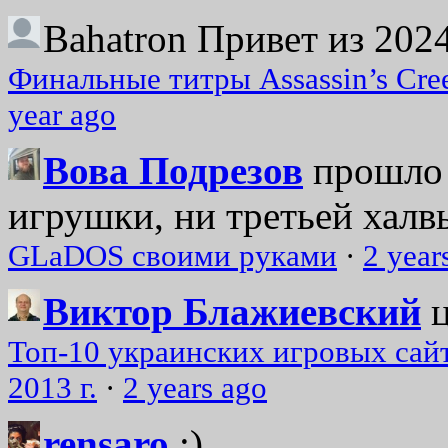
Bahatron
Привет из 2024
Финальные титры Assassin’s Cre
year ago
Вова Подрезов
прошло 
игрушки, ни третьей халвь
GLaDOS своими руками
·
2 year
Виктор Блажиевский
Топ-10 украинских игровых сайт
2013 г.
·
2 years ago
rensaro
:)