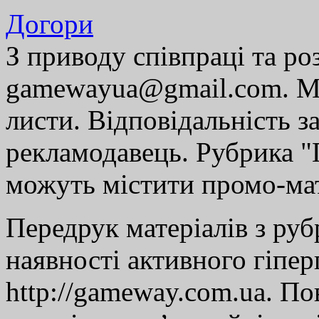
Догори
З приводу співпраці та р
gamewayua@gmail.com. Ми
листи. Відповідальність за
рекламодавець. Рубрика "Г
можуть містити промо-мат
Передрук матеріалів з руб
наявності активного гіпе
http://gameway.com.ua. По