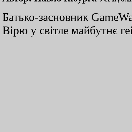
Батько-засновник GameWay
Вірю у світле майбутнє ге