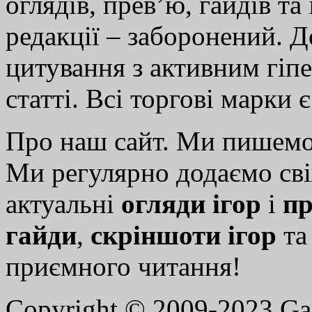
оглядів, прев’ю, гайдів та
редакції – заборонений. 
цитування з активним гіп
статті. Всі торгові марки 
Про наш сайт. Ми пишем
Ми регулярно додаємо св
актуальні
огляди ігор
і
пр
гайди
,
скріншоти ігор
т
приємного читання!
Copyright © 2009-2023 G