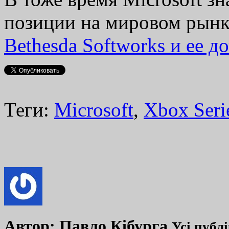
позиции на мировом рынк
Bethesda Softworks и ее д
Теги:
Microsoft
,
Xbox Seri
Автор:
Павло Кібурга
Усі публ