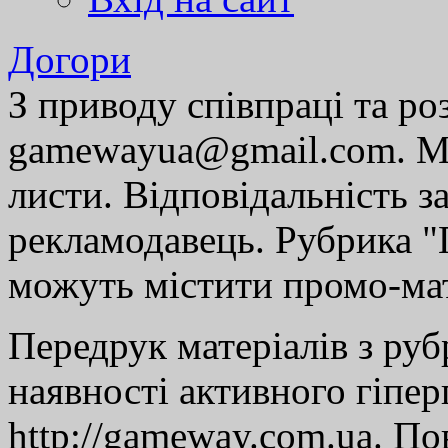
Догори
З приводу співпраці та р
gamewayua@gmail.com. Ми
листи. Відповідальність за
рекламодавець. Рубрика "Г
можуть містити промо-мат
Передрук матеріалів з руб
наявності активного гіпе
http://gameway.com.ua. По