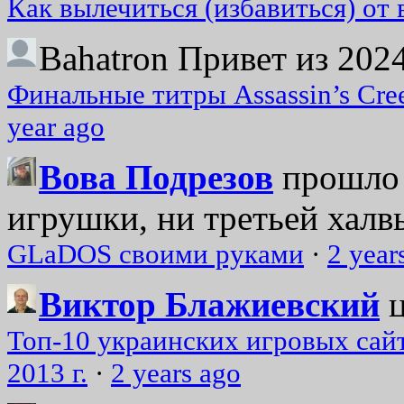
Как вылечиться (избавиться) от
Bahatron
Привет из 2024
Финальные титры Assassin’s Cre
year ago
Вова Подрезов
прошло 
игрушки, ни третьей халвь
GLaDOS своими руками
·
2 year
Виктор Блажиевский
Топ-10 украинских игровых сайт
2013 г.
·
2 years ago