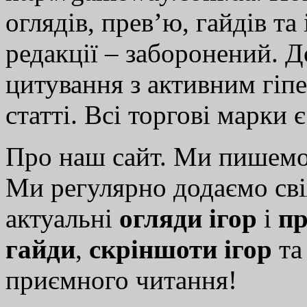
оглядів, прев’ю, гайдів та
редакції – заборонений. 
цитування з активним гіп
статті. Всі торгові марки 
Про наш сайт. Ми пишем
Ми регулярно додаємо св
актуальні
огляди ігор
і
пр
гайди
,
скріншоти ігор
т
приємного читання!