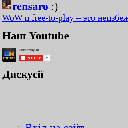
rensaro
:)
WoW и free-to-play – это неизбе
Наш Youtube
Дискусії
Вхід на сайт