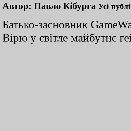
Автор:
Павло Кібурга
Усі публ
Батько-засновник GameWay
Вірю у світле майбутнє ге