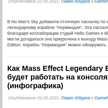
Опубліковано 22.05.2021,
Павло Кібурга
в
Game
В No Man’s Sky добавили отличную пасхалку по и
легендарному кораблю “Нормандия”. Эта пасхал
благодаря коллаборации студий Hello Games и B
могли догадаться она приурочена к выходу Mass 
Edition. Корабль “Нормандия” можно обнаружит
Как Mass Effect Legendary 
будет работать на консоля
(инфографика)
Опубліковано 06.05.2021,
Павло Кібурга
в
Game