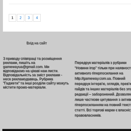
1
2
3
4
Вхід на сайт
З приводу співпраці та розміщення
реклами, пишіть на
Передрук матеріалів з рубрики
gamewayua@gmail.com. Ми
“Новини ігор” тільки при наявност
відповідаємо на цікаві нам листи.
активного гіперпосилання на
Відповідальність за зміст реклами -
http://gameway.com.ua. Повний
несе рекламодавець. Рубрика
"Гаджети" та інші розділи сайту можуть
передрук інтерв’ю, оглядів, прев’
містити промо-матеріали.
гайдів та інших матеріалів без зг
редакції – заборонений. Дозволя
лише часткове цитування з акти
гіперпосиланням на повний текст
статті. Всі торгові марки є власніс
правовласників.