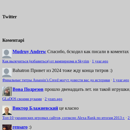
Twitter
Коментарі
Mudruy Andrew
Спасибо, бсходил как писали в коментах 
Как вылечиться (избавиться) от вампиризма в Skyrim
·
1 year ago
Bahatron
Привет из 2024 тоже жду конца титров :)
Финальные титры Assassin’s Creed могут довести вас до истерики
·
1 year ago
Вова Подрезов
прошло двенадцать лет. ни такой игрушки,
GLaDOS своими руками
·
2 years ago
Виктор Блажиевский
це класно
Топ-10 украинских игровых сайтов, согласно Alexa Rank по итогам 2013 г.
·
2
rensaro
:)