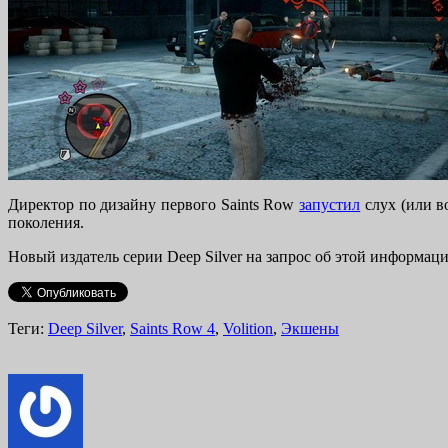
Директор по дизайну первого Saints Row
запустил
слух (или во
поколения.
Новый издатель серии Deep Silver на запрос об этой информа
Теги:
Deep Silver
,
Saints Row 4
,
Volition
,
Экшены