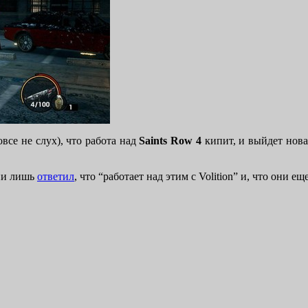
все не слух), что работа над
Saints Row 4
кипит, и выйдет новая
ции лишь
ответил
, что “работает над этим с Volition” и, что они 