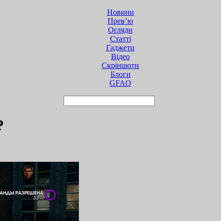
Новини
Прев’ю
Огляди
Статті
Гаджети
Відео
Cкріншоти
Блоги
GFAQ
?