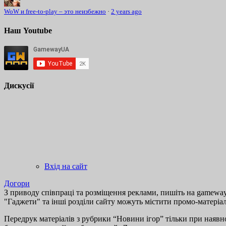
WoW и free-to-play – это неизбежно
·
2 years ago
Наш Youtube
Дискусії
Вхід на сайт
Догори
З приводу співпраці та розміщення реклами, пишіть на gamewayu
"Гаджети" та інші розділи сайту можуть містити промо-матеріа
Передрук матеріалів з рубрики “Новини ігор” тільки при наявно