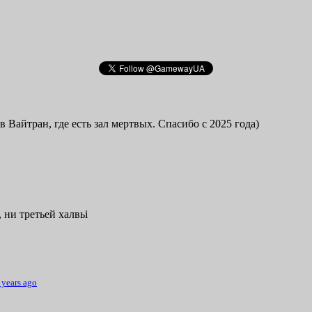
в Вайтран, где есть зал мертвых. Спасибо с 2025 года)
 ни третьей халвьі
 years ago