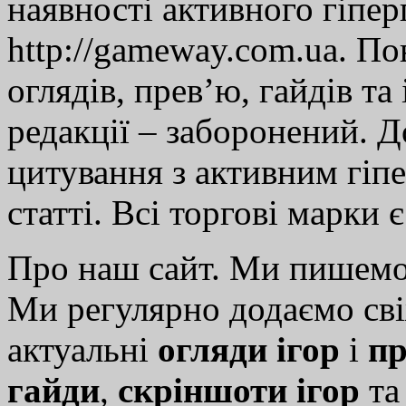
наявності активного гіпе
http://gameway.com.ua. По
оглядів, прев’ю, гайдів та
редакції – заборонений. 
цитування з активним гіп
статті. Всі торгові марки 
Про наш сайт. Ми пишем
Ми регулярно додаємо св
актуальні
огляди ігор
і
пр
гайди
,
скріншоти ігор
т