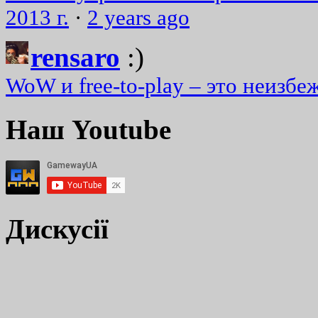
2013 г.
·
2 years ago
rensaro
:)
WoW и free-to-play – это неизбе
Наш Youtube
Дискусії