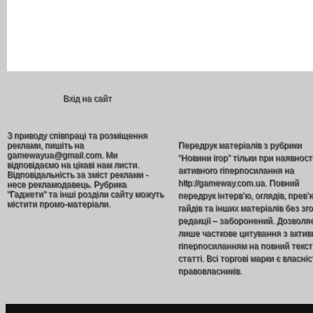
Вхід на сайт
З приводу співпраці та розміщення
реклами, пишіть на
Передрук матеріалів з рубрики
gamewayua@gmail.com. Ми
“Новини ігор” тільки при наявност
відповідаємо на цікаві нам листи.
активного гіперпосилання на
Відповідальність за зміст реклами -
http://gameway.com.ua. Повний
несе рекламодавець. Рубрика
"Гаджети" та інші розділи сайту можуть
передрук інтерв’ю, оглядів, прев’
містити промо-матеріали.
гайдів та інших матеріалів без зг
редакції – заборонений. Дозволя
лише часткове цитування з акти
гіперпосиланням на повний текст
статті. Всі торгові марки є власніс
правовласників.