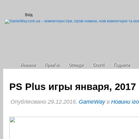
Вхід
Новини
Прев’ю
Огляди
Статті
Гаджети
PS Plus игры января, 2017
Опубліковано 29.12.2016,
GameWay
в
Новини іг