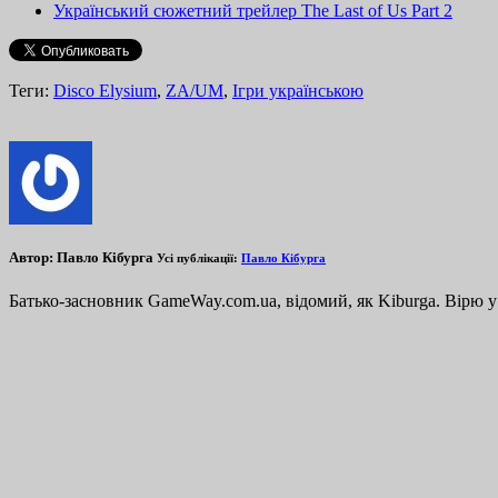
Український сюжетний трейлер The Last of Us Part 2
Теги:
Disco Elysium
,
ZA/UM
,
Ігри українською
Автор:
Павло Кібурга
Усі публікації:
Павло Кібурга
Батько-засновник GameWay.com.ua, відомий, як Kiburga. Вірю у