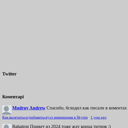
Twitter
Коментарі
Mudruy Andrew
Спасибо, бсходил как писали в коментах 
Как вылечиться (избавиться) от вампиризма в Skyrim
·
1 year ago
Bahatron
Привет из 2024 тоже жду конца титров :)