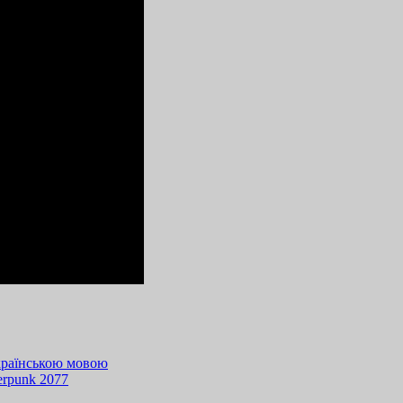
українською мовою
erpunk 2077