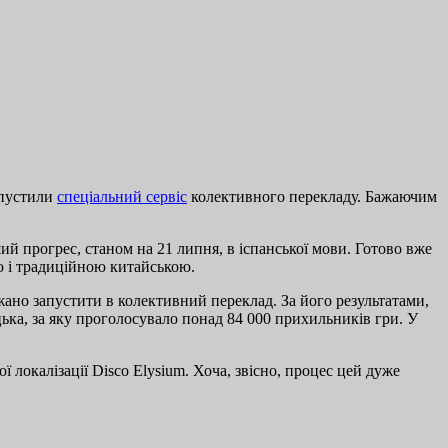
апустили
спеціальний сервіс
колективного перекладу. Бажаючим
ий прогрес, станом на 21 липня, в іспанської мови. Готово вже
ою і традиційною китайською.
жано запустити в колективний переклад. За його результатами,
цька, за яку проголосувало понад 84 000 прихильників гри. У
 локалізації Disco Elysium. Хоча, звісно, процес цей дуже