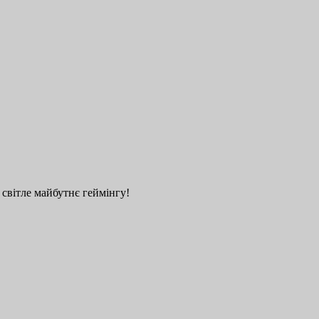
 світле майбутнє геймінгу!