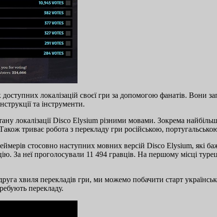
доступних локалізацій своєї гри за допомогою фанатів. Вони з
нструкції та інструменти.
ану локалізації Disco Elysium різними мовами. Зокрема найбільш
. Також триває робота з перекладу гри російською, португальськ
ймерів стосовно наступних мовних версій Disco Elysium, які ба
ію. За неї проголосували 11 494 гравців. На першому місці туре
руга хвиля перекладів гри, ми можемо побачити старт української
требують перекладу.