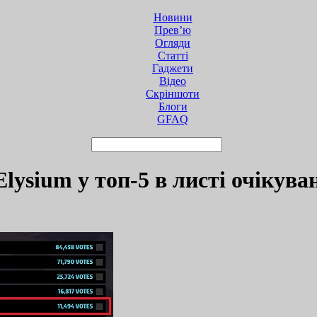
Новини
Прев’ю
Огляди
Статті
Гаджети
Відео
Cкріншоти
Блоги
GFAQ
lysium у топ-5 в листі очікува