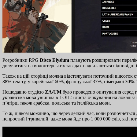
Розробники RPG
Disco Elysium
планують розширювати перелік 
долучитися на волонтерських засадах надсилаються відповідні і
Також на цій сторінці можна відстежувати поточний відсоток ст
88% тексту, у корейської 60%, французької 37%, німецької 30%
Нещодавно студією
ZA/UM
було проведено опитування серед ге
українська мова увійшла в ТОП-5 листа очікування на локалізац
п’ятірці також арабска, польська та італійська мови.
То ж, цілком можливо, що через деякий час, коли розпочнеться д
непростий і тривалий, адже мова йде про 1 000 000 слів, які по