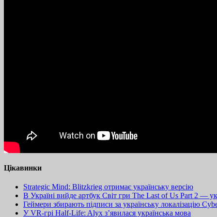
Цікавинки
Strategic Mind: Blitzkrieg отримає українську версію
В Україні вийде артбук Світ гри The Last of Us Part 2 — 
Геймери збирають підписи за українську локалізацію Cyb
У VR-грі Half-Life: Alyx з’явилася українська мова