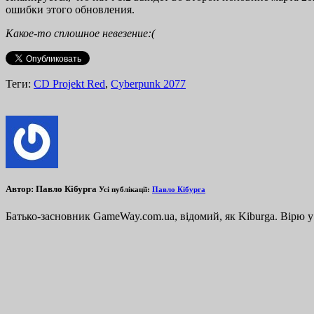
ошибки этого обновления.
Какое-то сплошное невезение:(
Теги:
CD Projekt Red
,
Cyberpunk 2077
Автор:
Павло Кібурга
Усі публікації:
Павло Кібурга
Батько-засновник GameWay.com.ua, відомий, як Kiburga. Вірю у