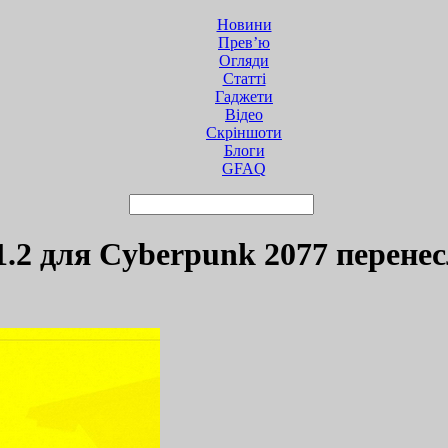
Новини
Прев’ю
Огляди
Статті
Гаджети
Відео
Cкріншоти
Блоги
GFAQ
1.2 для Cyberpunk 2077 перене