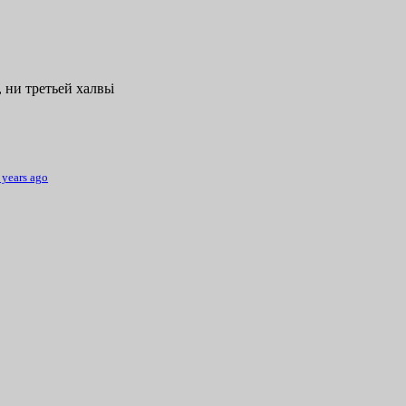
 ни третьей халвьі
 years ago