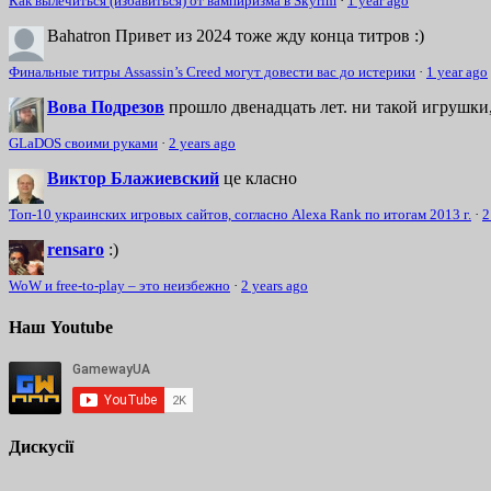
Как вылечиться (избавиться) от вампиризма в Skyrim
·
1 year ago
Bahatron
Привет из 2024 тоже жду конца титров :)
Финальные титры Assassin’s Creed могут довести вас до истерики
·
1 year ago
Вова Подрезов
прошло двенадцать лет. ни такой игрушки,
GLaDOS своими руками
·
2 years ago
Виктор Блажиевский
це класно
Топ-10 украинских игровых сайтов, согласно Alexa Rank по итогам 2013 г.
·
2
rensaro
:)
WoW и free-to-play – это неизбежно
·
2 years ago
Наш Youtube
Дискусії