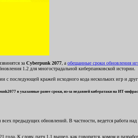
извинятся за
Cyberpunk 2077
, а
обещанные сроки обновления и
бновления 1.2 для многострадальной киберпанковской истории.
нии с последующей кражей исходного кода нескольких игр и др
punk2077
в указанные ранее сроки, из-за недавней кибератаки на ИТ-инфра
амки всех предыдущих обновлений. В частности, ведется работа 
21 года. К слову, патч 1.1 вышел, как говорится, комом и разра