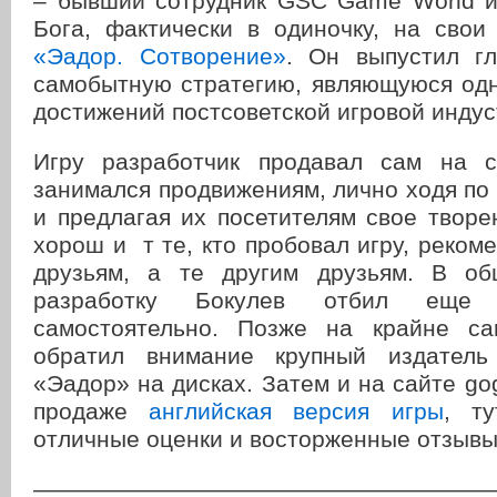
– бывший сотрудник GSC Game World и
Бога, фактически в одиночку, на свои
«Эадор. Сотворение»
. Он выпустил г
самобытную стратегию, являющуюся од
достижений постсоветской игровой индус
Игру разработчик продавал сам на с
занимался продвижениям, лично ходя п
и предлагая их посетителям свое твор
хорош и т те, кто пробовал игру, реком
друзьям, а те другим друзьям. В об
разработку Бокулев отбил еще 
самостоятельно. Позже на крайне са
обратил внимание крупный издател
«Эадор» на дисках. Затем и на сайте go
продаже
английская версия игры
, т
отличные оценки и восторженные отзывы
———————————————————