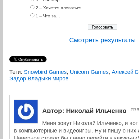
2 – Хочется плеваться
1 – Что за…
Смотреть результаты
Теги:
Snowbird Games
,
Unicorn Games
,
Алексей Б
Эадор Владыки миров
Автор:
Николай Ильченко
Усі 
Меня зовут Николай Ильченко, и вот
в компьютерные и видеоигры. Ну и пишу о них л
Наверное стоило бы давно перейти в какую-ни