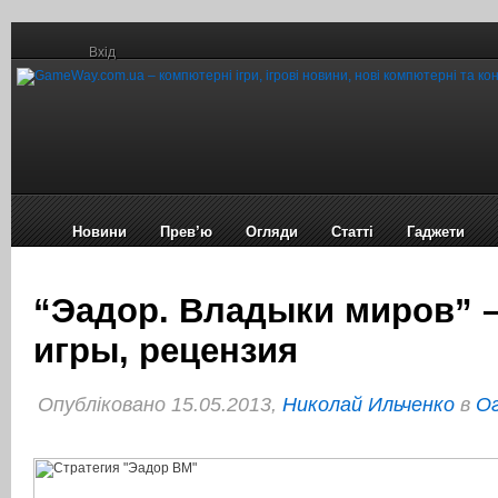
Вхід
Новини
Прев’ю
Огляди
Статті
Гаджети
“Эадор. Владыки миров” –
игры, рецензия
Опубліковано 15.05.2013,
Николай Ильченко
в
Ог