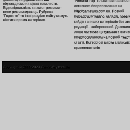
“Новини ігор” тільки при наявност
відповідаємо на цікаві нам листи.
активного гіперпосилання на
Відповідальність за зміст реклами -
http://gameway.com.ua. Повний
несе рекламодавець. Рубрика
"Гаджети" та інші розділи сайту можуть
передрук інтерв’ю, оглядів, прев’
містити промо-матеріали.
гайдів та інших матеріалів без зг
редакції – заборонений. Дозволя
лише часткове цитування з акти
гіперпосиланням на повний текст
статті. Всі торгові марки є власніс
правовласників.
Copyright © 2009-2023 GameWay.com.ua