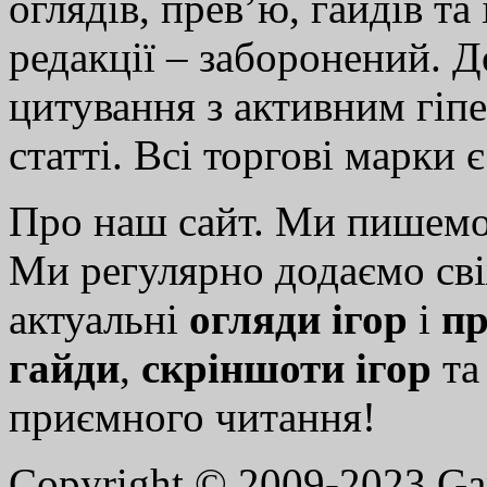
оглядів, прев’ю, гайдів та
редакції – заборонений. 
цитування з активним гіп
статті. Всі торгові марки 
Про наш сайт. Ми пишем
Ми регулярно додаємо св
актуальні
огляди ігор
і
пр
гайди
,
скріншоти ігор
т
приємного читання!
Copyright © 2009-2023 G