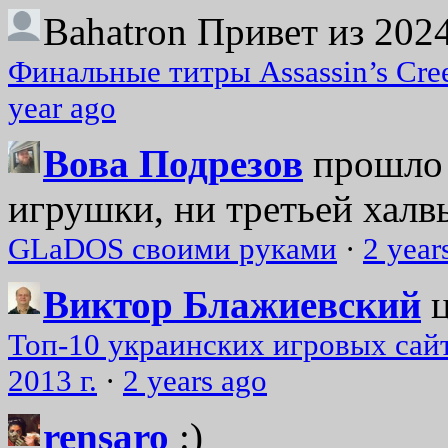
Bahatron
Привет из 2024
Финальные титры Assassin’s Cre
year ago
Вова Подрезов
прошло 
игрушки, ни третьей халвь
GLaDOS своими руками
·
2 year
Виктор Блажиевский
Топ-10 украинских игровых сайт
2013 г.
·
2 years ago
rensaro
:)