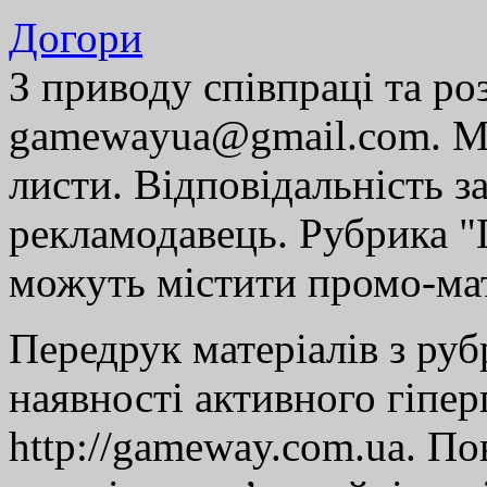
Догори
З приводу співпраці та р
gamewayua@gmail.com. Ми
листи. Відповідальність за
рекламодавець. Рубрика "Г
можуть містити промо-мат
Передрук матеріалів з руб
наявності активного гіпе
http://gameway.com.ua. По