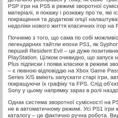
PSP ігри на PS5 в режимі зворотної суміс
матеріалі, я покажу і розкажу про те, які 
покращення та додаткові опції налаштуван
недоліки нового життя класичних ігор на P
Почнемо з того, що сама по собі можливіс
легендарних тайтли епохи PS1, як Syphon 
перший Resident Evil – це дуже позитивн
PlayStation. Цілком очевидно, що запуск 
Plus підписки і поява класики в режимі зв
– є певною відповіддю на Xbox Game Pass 
Series X/S вміють запускати старі ігри, а
покращуючи їх графіку та FPS. Слід об’єк
Sony у цьому напрямку зараз в ролі назд
Однак система зворотної сумісності на P
не в автоматичному режимі. Усі PS1 ігри 
каталогу – це фактично ручна робота. Ви