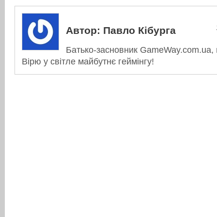
Автор:
Павло Кібурга
Батько-засновник GameWay.com.ua, в
Вірю у світле майбутнє геймінгу!