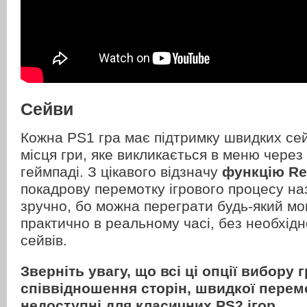
Сейви
Кожна PS1 гра має підтримку швидких сей
місця гри, яке викликається в меню через
геймпаді. З цікавого відзначу
функцію Re
покадрову перемотку ігрового процесу на
зручно, бо можна переграти будь-який мо
практично в реальному часі, без необхід
сейвів.
Зверніть увагу, що всі ці опції вибору 
співвідношення сторін, швидкої перем
недоступні для класичних PS2 ігор.