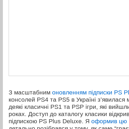
З масштабним
оновленням підписки PS P
консолей PS4 та PS5 в Україні з’явилася 
деякі класичні PS1 та PSP ігри, які вийшл
роках. Доступ до каталогу класики відкри
підпискою PS Plus Deluxe. Я
оформив цю 
детально розібрався у тому, як саме “грає