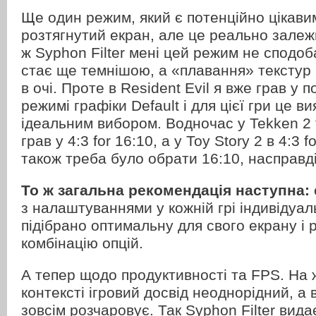
Ще один режим, який є потенційно цікави
розтягнутий екран, але це реально залежи
ж Syphon Filter мені цей режим не сподоб
стає ще темнішою, а «плавання» текстур
в очі. Проте в Resident Evil я вже грав у 
режимі графіки Default і для цієї гри це в
ідеальним вибором. Водночас у Tekken 2 
грав у 4:3 for 16:10, а у Toy Story 2 в 4:3 f
також треба було обрати 16:10, насправді
То ж загальна рекомендація наступна:
з налаштуваннями у кожній грі індивідуал
підібрано оптимальну для свого екрану і
комбінацію опцій.
А тепер щодо продуктивності та FPS. На 
контексті ігровий досвід неоднорідний, а 
зовсім розчаровує. Так Syphon Filter видає