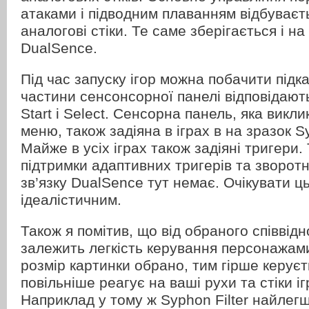
атаками і підводним плаванням відбуваєт
аналогові стіки. Те саме зберігається і на
DualSence.
Під час запуску ігор можна побачити підказ
частини сенсонсорної панелі відповідают
Start і Select. Сенсорна панель, яка виклик
меню, також задіяна в іграх в на зразок Sy
Майже в усіх іграх також задіяні тригери.
підтримки адаптивних тригерів та зворот
зв’язку DualSence тут немає. Очікувати ц
ідеалістичним.
Також я помітив, що від обраного співвід
залежить легкість керування персонажа
розмір картинки обрано, тим гірше керуєт
повільніше реагує на ваші рухи та стіки і
Наприклад у тому ж Syphon Filter найлег