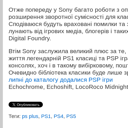
Отже попереду у Sony багато роботи з опт
розширення зворотної сумісності для клас
Cподіваюся будуть враховані помилки та 
лунають від ігрових медіа, блогерів і таких
Digital Foundry.
Втім Sony заслужила великий плюс за те,
життя легендарній PS1 класиці та PSP іг
консолях, хоч і в такому вибірковому, по
Очевидно бібліотека класики буде лише 
липні до каталогу додалися PSP ігри
Echochrome, Echoshift, LocoRoco Midnight
Теги:
ps plus
,
PS1
,
PS4
,
PS5