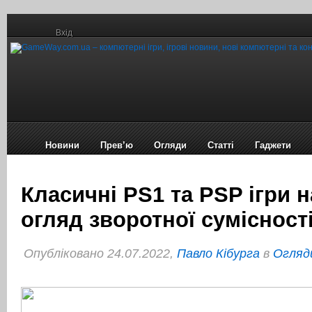
Вхід
Новини
Прев’ю
Огляди
Статті
Гаджети
Класичні PS1 та PSP ігри н
огляд зворотної сумісност
Опубліковано 24.07.2022,
Павло Кібурга
в
Огляд