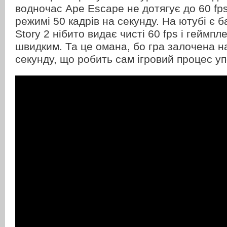
водночас Ape Escape не дотягує до 60 fps
режимі 50 кадрів на секунду. На ютубі є б
Story 2 нібито видає чисті 60 fps і геймп
швидким. Та це омана, бо гра залочена н
секунду, що робить сам ігровий процес у