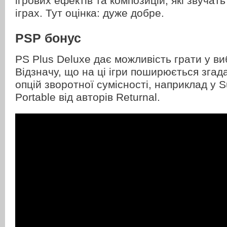
ігрових ефектів та композицій, які звучат
іграх. Тут оцінка: дуже добре.
PSP бонус
PS Plus Deluxe дає можливість грати у ви
Відзначу, що на ці ігри поширюється згад
опцій зворотної сумісності, наприклад у S
Portable від авторів Returnal.