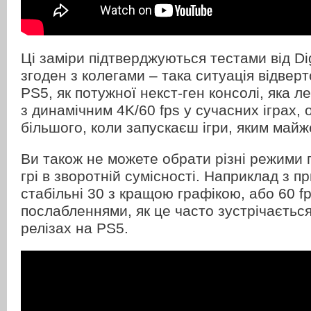
Ці заміри підтверджуються тестами від Digi
згоден з колегами – така ситуація відверт
PS5, як потужної некст-ген консолі, яка л
з динамічним 4K/60 fps у сучасних іграх, 
більшого, коли запускаєш ігри, яким майж
Ви також не можете обрати різні режими 
грі в зворотній сумісності. Наприклад з п
стабільні 30 з кращою графікою, або 60 f
послабленнями, як це часто зустрічаєтьс
релізах на PS5.