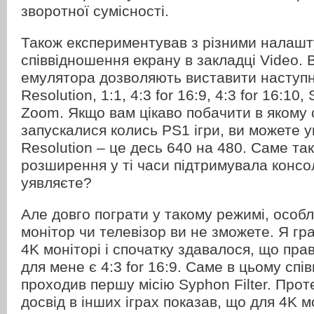
зворотної сумісності.
Також експериментував з різними налаш
співвідношення екрану в закладці Video. В
емулятора дозволяють виставити наступні
Resolution, 1:1, 4:3 for 16:9, 4:3 for 16:10,
Zoom. Якщо вам цікаво побачити в якому
запускалися колись PS1 ігри, ви можете у
Resolution – це десь 640 на 480. Саме т
розширення у ті часи підтримувала консол
уявляєте?
Але довго пограти у такому режимі, особ
монітор чи телевізор ви не зможете. Я гр
4K моніторі і спочатку здавалося, що пр
для мене є 4:3 for 16:9. Саме в цьому спі
проходив першу місію Syphon Filter. Про
досвід в інших іграх показав, що для 4K м