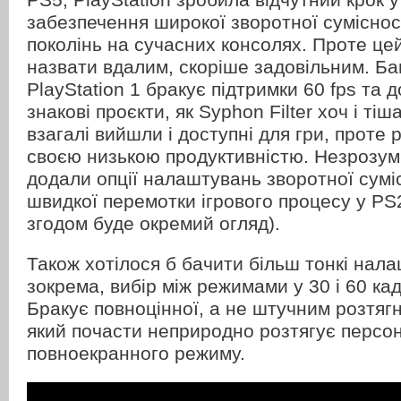
забезпечення широкої зворотної сумісност
поколінь на сучасних консолях. Проте це
назвати вдалим, скоріше задовільним. Ба
PlayStation 1 бракує підтримки 60 fps та д
знакові проєкти, як Syphon Filter хоч і ті
взагалі вийшли і доступні для гри, проте
своєю низькою продуктивністю. Незрозум
додали опції налаштувань зворотної сумісн
швидкої перемотки ігрового процесу у PS2
згодом буде окремий огляд).
Також хотілося б бачити більш тонкі нал
зокрема, вибір між режимами у 30 і 60 кад
Бракує повноцінної, а не штучним розтяг
який почасти неприродно розтягує персон
повноекранного режиму.