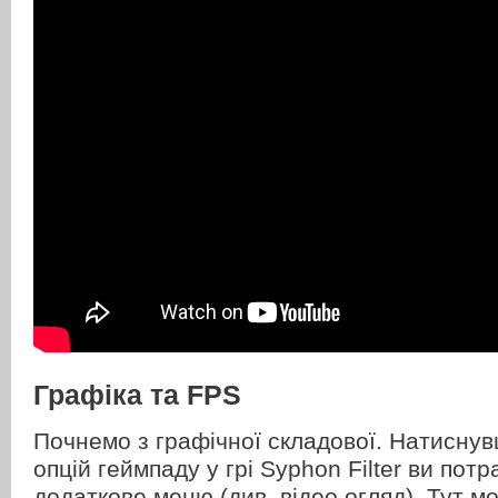
Графіка та FPS
Почнемо з графічної складової. Натиснув
опцій геймпаду у грі Syphon Filter ви потр
додаткове меню (див. відео огляд). Тут 