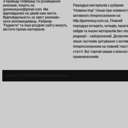
З приводу співпраці та розміщення
реклами, пишіть на
Передрук матеріалів з рубрики
gamewayua@gmail.com. Ми
“Новини ігор” тільки при наявност
відповідаємо на цікаві нам листи.
активного гіперпосилання на
Відповідальність за зміст реклами -
http://gameway.com.ua. Повний
несе рекламодавець. Рубрика
"Гаджети" та інші розділи сайту можуть
передрук інтерв’ю, оглядів, прев’
містити промо-матеріали.
гайдів та інших матеріалів без зг
редакції – заборонений. Дозволя
лише часткове цитування з акти
гіперпосиланням на повний текст
статті. Всі торгові марки є власніс
правовласників.
Copyright © 2009-2023 GameWay.com.ua