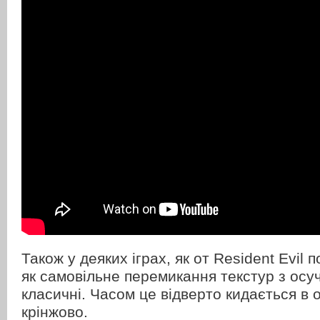
Також у деяких іграх, як от Resident Evil п
як самовільне перемикання текстур з осу
класичні. Часом це відверто кидається в о
крінжово.