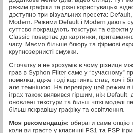
режим графіки та різні користувацькі віде
доступно три візуальних пресета: Default, 
Modern. Режими Default і Modern дають су
суттєво покращують текстури та ефекти у 
Classic повертає до картинки, притаманно
часу. Маємо більше блюру та фірмові екр
крупнозернисті смужки.
Спочатку я не зрозумів в чому різниця між 
грав в Syphon Filter саме у “сучасному” пр
помилка, адже тоді картинка стає, хоч і 
але темнішою. На перевірку цей режим в
іграх також виявився гіршим, ніж Default,
оновлені текстури та більш чіткі моделі п
більш яскравішу графіку та освітлення.
Моя рекомендація
:
обирати саме опцію г
коли ви граєте у класичні PS1 та PSP ігри